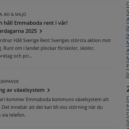
, BO & MILJÖ
A
 håll Emmaboda rent i vår!
J
ardagarna 2025
J
rdnar Håll Sverige Rent Sveriges största aktion mot
 Runt om i landet plockar förskolor, skolor,
A
retag och pri...
F
J
GRIPANDE
ng av växelsystem
uari kommer Emmaboda kommuns växelsystem att
Det innebär att det kan bli viss störning när du
 via telefon.