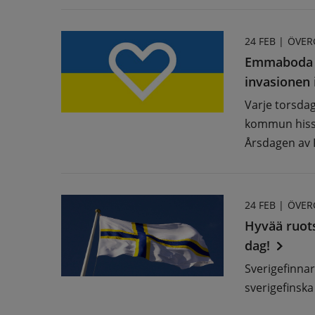
24 FEB |
ÖVER
Emmaboda 
invasionen 
Varje torsda
kommun hissa
Årsdagen av R
24 FEB |
ÖVER
Hyvää ruots
dag!
Sverigefinnar
sverigefinska