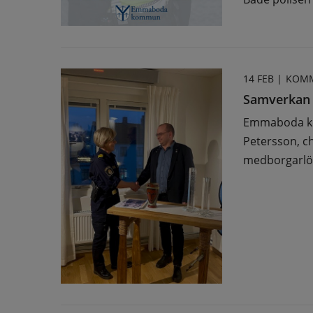
14 FEB |
KOMM
Samverkan f
Emmaboda ko
Petersson, c
medborgarlöf