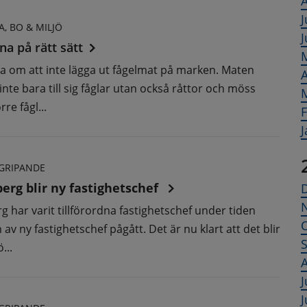
A
J
, BO & MILJÖ
J
na på rätt sätt
na om att inte lägga ut fågelmat på marken. Maten
A
 inte bara till sig fåglar utan också råttor och möss
re fågl...
F
J
GRIPANDE
erg blir ny fastighetschef
g har varit tillförordna fastighetschef under tiden
 av ny fastighetschef pågått. Det är nu klart att det blir
...
A
J
J