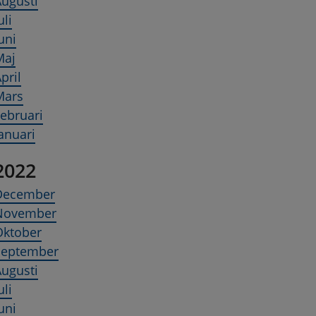
ugusti
uli
uni
Maj
pril
Mars
ebruari
anuari
2022
December
November
Oktober
September
ugusti
uli
uni