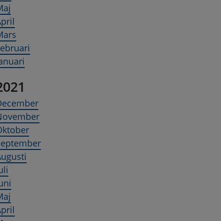
Maj
pril
Mars
ebruari
anuari
2021
December
November
Oktober
September
ugusti
uli
uni
Maj
pril