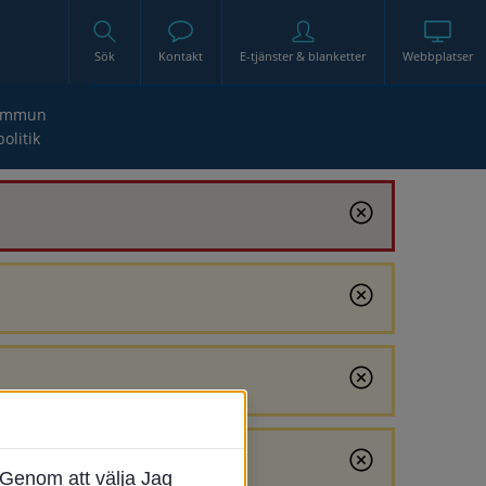
Sök
Kontakt
E-tjänster & blanketter
Webbplatser
ommun
politik
Genom att välja Jag