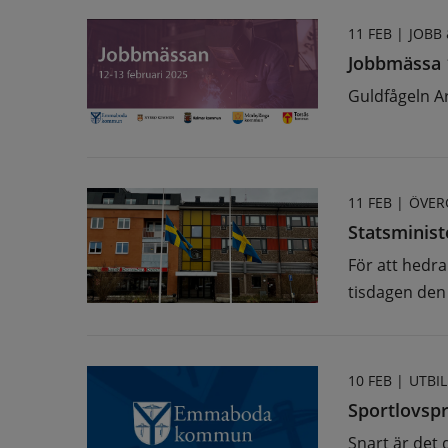
11 FEB |
JOBB
Jobbmässa 
Guldfågeln A
11 FEB |
ÖVER
Statsministe
För att hedra
tisdagen den 
10 FEB |
UTBI
Sportlovsp
Snart är det 