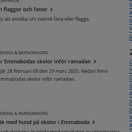
GRIPANDE
 flaggor och fanor
A
s att ansöka om svensk fana eller flagga.
F
J
LDNING & BARNOMSORG
för Emmabodas skolor inför ramadan
r 28 februari till den 29 mars 2025. Nedan finns
ör Emmabodas skolor inför ramadan.
A
J
J
LDNING & BARNOMSORG
ök med hund på skolor i Emmaboda
A
 och skolorna är nöjda med resultaten av sökningarna.