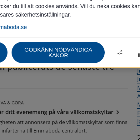
ker du till att cookies används. Vill du neka cookies ka
sares säkerhetsinställningar.
mmaboda.se
Å
GODKÄNN NÖDVÄNDIGA
KAKOR
A
 publicerats de senaste tre 
J
J
A
EVA & GÖRA
r ditt evenemang på våra välkomstskyltar
F
J
gheten att annonsera på de välkomstskyltar som finns
 infarterna till Emmaboda centralort.