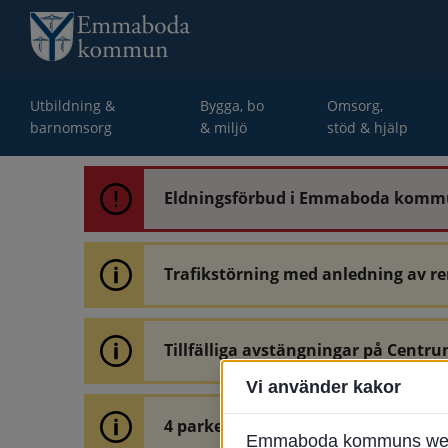
Utbildning &
Bygga, bo
Omsorg,
barnomsorg
& miljö
stöd & hjälp
Eldningsförbud i Emmaboda kom
Trafikstörning med anledning av r
Tillfälliga avstängningar på Centru
Vi använder kakor
4 parkeringar vid Järnvägsgatan 32
Emmaboda kommuns webbpl