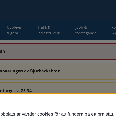
Uppleva
Trafik &
Jobb &
K
& göra
infrastruktur
företagande
& 
mun
enoveringen av Bjurbäcksbron
mtorget v. 25-34
-34 är avstängda.
ats använder cookies för att fungera på ett bra sätt. 