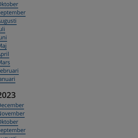
Oktober
September
ugusti
uli
uni
Maj
pril
Mars
ebruari
anuari
2023
December
November
Oktober
September