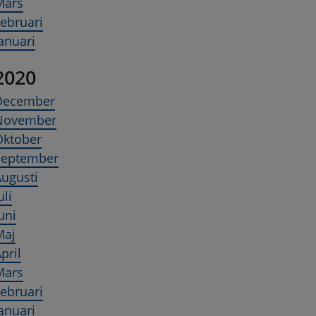
Mars
ebruari
anuari
2020
December
November
Oktober
September
ugusti
uli
uni
Maj
pril
Mars
ebruari
anuari