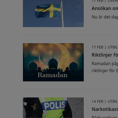
17 FEB |
ÖVER
Ansökan om
Nu är det dag
17 FEB |
UTBI
Riktlinjer 
Ramadan pågå
riktlinjer f
14 FEB |
UTBI
Narkotikas
Både polisen