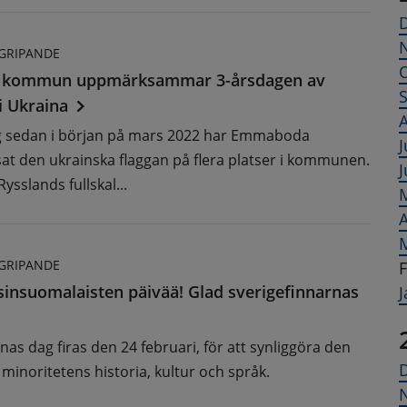
GRIPANDE
kommun uppmärksammar 3-årsdagen av
i Ukraina
A
g sedan i början på mars 2022 har Emmaboda
J
t den ukrainska flaggan på flera platser i kommunen.
J
ysslands fullskal...
A
GRIPANDE
F
insuomalaisten päivää! Glad sverigefinnarnas
J
nas dag firas den 24 februari, för att synliggöra den
 minoritetens historia, kultur och språk.