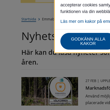
accepterar cookies samtyc
funktionen via din webblä
Startsida
Emmaboda kommun - Nyhetsarkiv
Läs mer om kakor på e
Nyhetsarkiv
GODKÄNN ALLA
KAKOR
Här kan du läsa nyheter som
åren.
27 FEB |
UPPL
Marknadsfö
Använd möjli
placerade vid