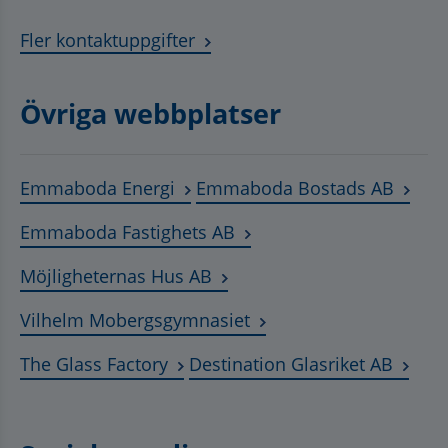
Fler kontaktuppgifter
Övriga webbplatser
Länk till annan webbplats, öppnas
Länk t
Emmaboda Energi
Emmaboda Bostads AB
Länk till annan webbplats
Emmaboda Fastighets AB
Länk till annan webbplats, ö
Möjligheternas Hus AB
Länk till annan webbplat
Vilhelm Mobergsgymnasiet
Länk till annan webbplats, öppnas 
Länk t
The Glass Factory
Destination Glasriket AB