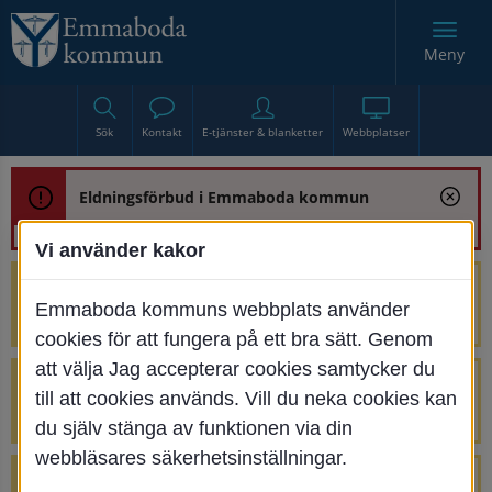
Meny
Sök
Kontakt
E-tjänster & blanketter
Webbplatser
Eldningsförbud i Emmaboda kommun
Vi använder kakor
Trafikstörning med anledning av
Emmaboda kommuns webbplats använder
renoveringen av Bjurbäcksbron
cookies för att fungera på ett bra sätt. Genom
att välja Jag accepterar cookies samtycker du
Tillfälliga avstängningar på Centrumtorget
till att cookies används. Vill du neka cookies kan
v. 25-34
du själv stänga av funktionen via din
webbläsares säkerhetsinställningar.
4 parkeringar vid Järnvägsgatan 32-34 är