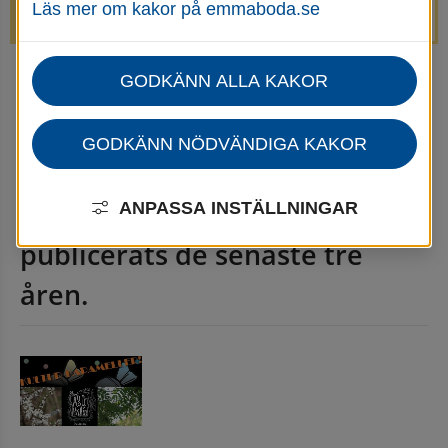
Läs mer om kakor på emmaboda.se
avstängda.
GODKÄNN ALLA KAKOR
Startsida
Emmaboda kommun - Nyhetsarkiv
Nyhetsarkiv
GODKÄNN NÖDVÄNDIGA KAKOR
Här kan du läsa nyheter som 
ANPASSA INSTÄLLNINGAR
publicerats de senaste tre 
åren.