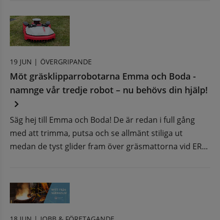
19 JUN |
ÖVERGRIPANDE
Möt gräsklipparrobotarna Emma och Boda -
namnge vår tredje robot – nu behövs din hjälp!
Säg hej till Emma och Boda! De är redan i full gång
med att trimma, putsa och se allmänt stiliga ut
medan de tyst glider fram över gräsmattorna vid ER...
18 JUN |
JOBB & FÖRETAGANDE