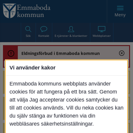
Meny
Sök
Kontakt
E-tjänster & blanketter
Webbplatser
Eldningsförbud i Emmaboda kommun
Vi använder kakor
Trafikstörning med anledning av
Emmaboda kommuns webbplats använder
renoveringen av Bjurbäcksbron
cookies för att fungera på ett bra sätt. Genom
att välja Jag accepterar cookies samtycker du
Tillfälliga avstängningar på Centrumtorget
till att cookies används. Vill du neka cookies kan
v. 25-34
du själv stänga av funktionen via din
webbläsares säkerhetsinställningar.
4 parkeringar vid Järnvägsgatan 32-34 är