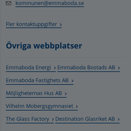
kommunen@emmaboda.se
Fler kontaktuppgifter
Övriga webbplatser
Länk till annan webbplats, öppnas
Länk t
Emmaboda Energi
Emmaboda Bostads AB
Länk till annan webbplats
Emmaboda Fastighets AB
Länk till annan webbplats, ö
Möjligheternas Hus AB
Länk till annan webbplat
Vilhelm Mobergsgymnasiet
Länk till annan webbplats, öppnas 
Länk t
The Glass Factory
Destination Glasriket AB