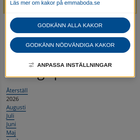
Läs mer om kakor på emmaboda.se
avstängda.
GODKÄNN ALLA KAKOR
Startsida
Nyheter Övergripande
Nyhetsarkiv Övergripande
GODKÄNN NÖDVÄNDIGA KAKOR
Nyhetsarkiv 
ANPASSA INSTÄLLNINGAR
Övergripande
Återställ
2026
Augusti
Juli
Juni
Maj