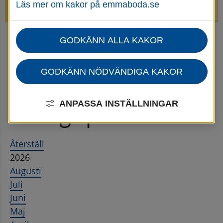
Läs mer om kakor på emmaboda.se
avstängda.
GODKÄNN ALLA KAKOR
Startsida
Nyheter Övergripande
Nyhetsarkiv Övergripande
GODKÄNN NÖDVÄNDIGA KAKOR
Nyhetsarkiv 
ANPASSA INSTÄLLNINGAR
Övergripande
Återställ
2026
Augusti
Juli
Juni
Maj