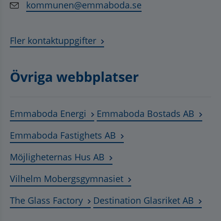
kommunen@emmaboda.se
Fler kontaktuppgifter
Övriga webbplatser
Länk till annan webbplats, öppnas
Länk t
Emmaboda Energi
Emmaboda Bostads AB
Länk till annan webbplats
Emmaboda Fastighets AB
Länk till annan webbplats, ö
Möjligheternas Hus AB
Länk till annan webbplat
Vilhelm Mobergsgymnasiet
Länk till annan webbplats, öppnas 
Länk t
The Glass Factory
Destination Glasriket AB