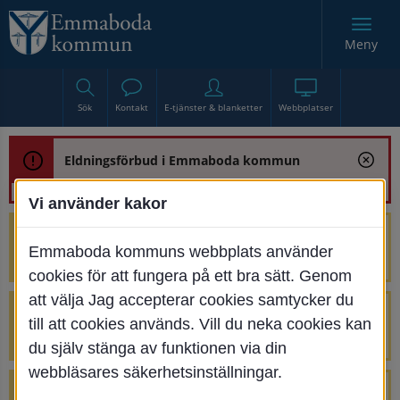
Meny
Sök
Kontakt
E-tjänster & blanketter
Webbplatser
Eldningsförbud i Emmaboda kommun
Vi använder kakor
Trafikstörning med anledning av
Emmaboda kommuns webbplats använder
renoveringen av Bjurbäcksbron
cookies för att fungera på ett bra sätt. Genom
att välja Jag accepterar cookies samtycker du
Tillfälliga avstängningar på Centrumtorget
till att cookies används. Vill du neka cookies kan
v. 25-34
du själv stänga av funktionen via din
webbläsares säkerhetsinställningar.
4 parkeringar vid Järnvägsgatan 32-34 är