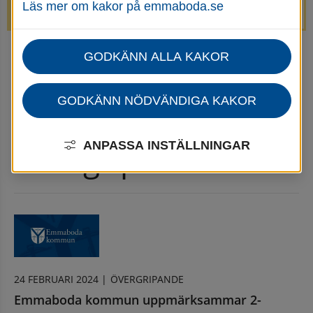
Läs mer om kakor på emmaboda.se
avstängda.
GODKÄNN ALLA KAKOR
Startsida
Nyheter Övergripande
Nyhetsarkiv Övergripande
GODKÄNN NÖDVÄNDIGA KAKOR
Nyhetsarkiv 
ANPASSA INSTÄLLNINGAR
Övergripande
24 FEBRUARI 2024 |
ÖVERGRIPANDE
Emmaboda kommun uppmärksammar 2-