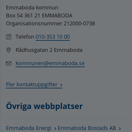
Emmaboda kommun
Box 54 361 21 EMMABODA
Organisationsnummer 212000-0738
Telefon
010-353 10 00
Rådhusgatan 2 Emmaboda
kommunen@emmaboda.se
Fler kontaktuppgifter
Övriga webbplatser
Länk till annan webbplats, öppnas
Länk t
Emmaboda Energi
Emmaboda Bostads AB