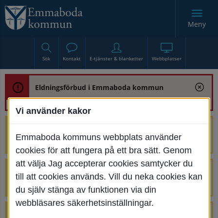
Meny
Sök
Kontakt
E-tjänster & blanketter
Webbplatser
Eldningsförbud i Emmaboda kommun
Vi använder kakor
Trafikstörning med anledning av
Emmaboda kommuns webbplats använder
renoveringen av Bjurbäcksbron
cookies för att fungera på ett bra sätt. Genom
att välja Jag accepterar cookies samtycker du
Tillfälliga avstängningar på Centrumtorget
till att cookies används. Vill du neka cookies kan
v. 25-34
du själv stänga av funktionen via din
webbläsares säkerhetsinställningar.
4 parkeringar vid Järnvägsgatan 32-34 är