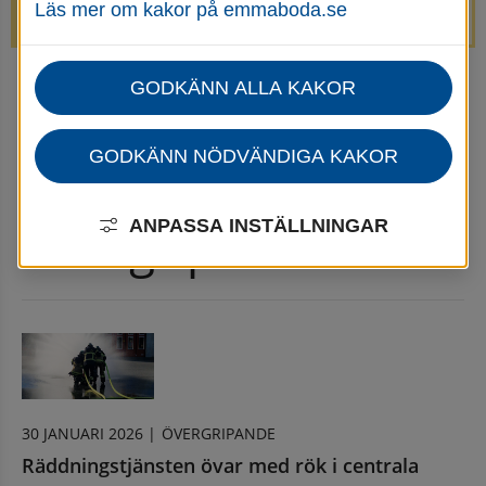
Läs mer om kakor på emmaboda.se
avstängda.
GODKÄNN ALLA KAKOR
Startsida
Nyheter Övergripande
Nyhetsarkiv Övergripande
GODKÄNN NÖDVÄNDIGA KAKOR
Nyhetsarkiv 
ANPASSA INSTÄLLNINGAR
Övergripande
30 JANUARI 2026 |
ÖVERGRIPANDE
Räddningstjänsten övar med rök i centrala