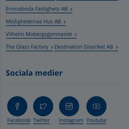
Länk till annan webbplats
Emmaboda Fastighets AB
Länk till annan webbplats, ö
Möjligheternas Hus AB
Länk till annan webbplat
Vilhelm Mobergsgymnasiet
Länk till annan webbplats, öppnas 
Länk t
The Glass Factory
Destination Glasriket AB
Sociala medier
Facebook
Twitter
Instagram
Youtube