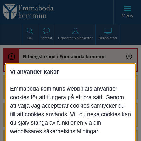
Meny
Sök
Kontakt
E-tjänster & blanketter
Webbplatser
Eldningsförbud i Emmaboda kommun
Vi använder kakor
Trafikstörning med anledning av
Emmaboda kommuns webbplats använder
renoveringen av Bjurbäcksbron
cookies för att fungera på ett bra sätt. Genom
att välja Jag accepterar cookies samtycker du
Tillfälliga avstängningar på Centrumtorget
till att cookies används. Vill du neka cookies kan
v. 25-34
du själv stänga av funktionen via din
webbläsares säkerhetsinställningar.
4 parkeringar vid Järnvägsgatan 32-34 är