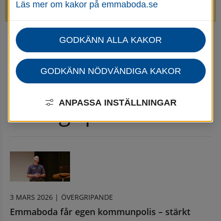
Läs mer om kakor på emmaboda.se
avstängda.
GODKÄNN ALLA KAKOR
Startsida
Nyheter Övergripande
Nyhetsarkiv Övergripande
GODKÄNN NÖDVÄNDIGA KAKOR
Nyhetsarkiv 
ANPASSA INSTÄLLNINGAR
Övergripande
3 MARS 2026 |
ÖVERGRIPANDE
Emmaboda får egen kommunpolis – stärkt