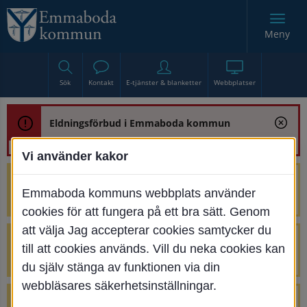
Meny
Sök
Kontakt
E-tjänster & blanketter
Webbplatser
Eldningsförbud i Emmaboda kommun
Vi använder kakor
Trafikstörning med anledning av
Emmaboda kommuns webbplats använder
renoveringen av Bjurbäcksbron
cookies för att fungera på ett bra sätt. Genom
att välja Jag accepterar cookies samtycker du
Tillfälliga avstängningar på Centrumtorget
till att cookies används. Vill du neka cookies kan
v. 25-34
du själv stänga av funktionen via din
webbläsares säkerhetsinställningar.
4 parkeringar vid Järnvägsgatan 32-34 är