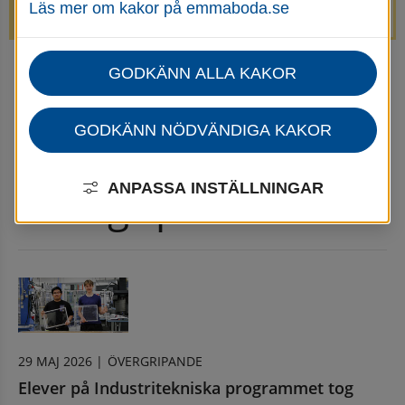
Läs mer om kakor på emmaboda.se
avstängda.
GODKÄNN ALLA KAKOR
Startsida
Nyheter Övergripande
Nyhetsarkiv Övergripande
GODKÄNN NÖDVÄNDIGA KAKOR
Nyhetsarkiv 
ANPASSA INSTÄLLNINGAR
Övergripande
29 MAJ 2026 |
ÖVERGRIPANDE
Elever på Industritekniska programmet tog