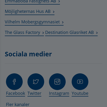
Länk till annan webbplats
Emmaboda Fastighets AB
Länk till annan webbplats, ö
Möjligheternas Hus AB
Länk till annan webbplat
Vilhelm Mobergsgymnasiet
Länk till annan webbplats, öppnas 
Länk t
The Glass Factory
Destination Glasriket AB
Sociala medier
Facebook
Twitter
Instagram
Youtube
Fler kanaler