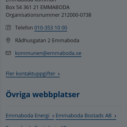
Box 54 361 21 EMMABODA
Organisationsnummer 212000-0738
Telefon
010-353 10 00
Rådhusgatan 2 Emmaboda
kommunen@emmaboda.se
Fler kontaktuppgifter
Övriga webbplatser
Länk till annan webbplats, öppnas
Länk t
Emmaboda Energi
Emmaboda Bostads AB