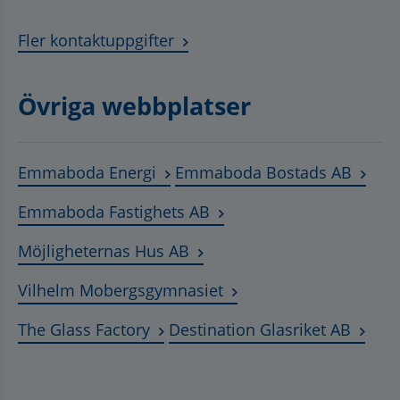
Fler kontaktuppgifter
Övriga webbplatser
Länk till annan webbplats, öppnas
Länk t
Emmaboda Energi
Emmaboda Bostads AB
Länk till annan webbplats
Emmaboda Fastighets AB
Länk till annan webbplats, ö
Möjligheternas Hus AB
Länk till annan webbplat
Vilhelm Mobergsgymnasiet
Länk till annan webbplats, öppnas 
Länk t
The Glass Factory
Destination Glasriket AB