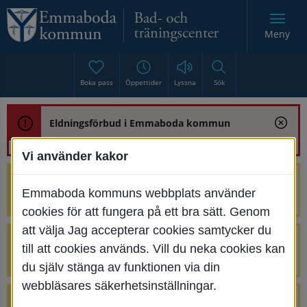
Meny
Boka pass
Öppettider
Lyssna
Sök
Eldningsförbud i Emmaboda kommun
Vi använder kakor
Trafikstörning med anledning av
Emmaboda kommuns webbplats använder
pnas i nytt fönster.
renoveringen av Bjurbäcksbron
cookies för att fungera på ett bra sätt. Genom
att välja Jag accepterar cookies samtycker du
Tillfälliga avstängningar på Centrumtorget
till att cookies används. Vill du neka cookies kan
v. 25-34
du själv stänga av funktionen via din
webbläsares säkerhetsinställningar.
4 parkeringar vid Järnvägsgatan 32-34 är