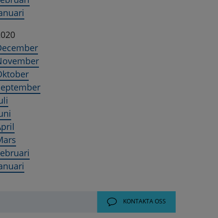
anuari
2020
December
November
Oktober
September
uli
uni
pril
Mars
ebruari
anuari
KONTAKTA OSS