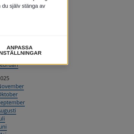
n du själv stänga av
terställ
2026
uni
Maj
ANPASSA
pril
INSTÄLLNINGAR
Mars
ebruari
2025
November
Oktober
September
ugusti
uli
uni