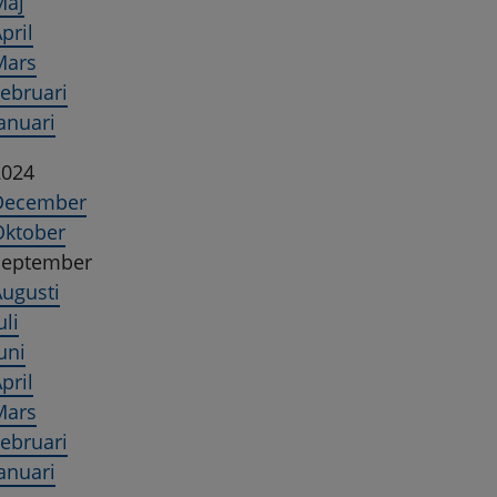
Maj
pril
Mars
ebruari
anuari
2024
December
Oktober
September
ugusti
uli
uni
pril
Mars
ebruari
anuari