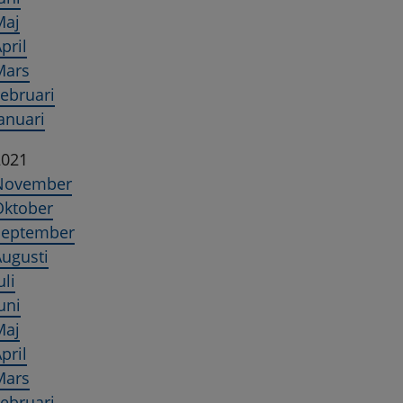
Maj
pril
Mars
ebruari
anuari
2021
November
Oktober
September
ugusti
uli
uni
Maj
pril
Mars
ebruari