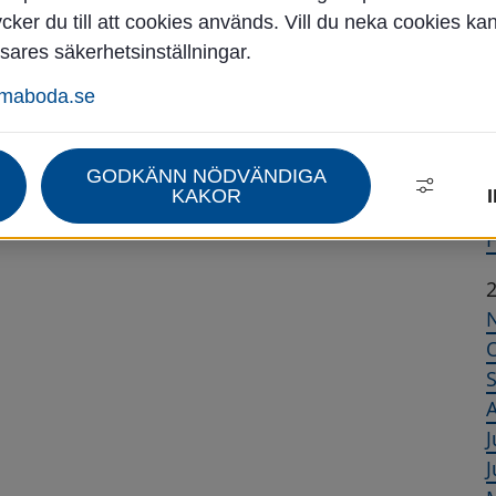
ker du till att cookies används. Vill du neka cookies ka
sares säkerhetsinställningar.
Å
mmaboda.se
J
GODKÄNN NÖDVÄNDIGA
A
KAKOR
F
A
J
J