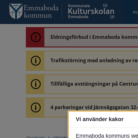
Av
Eldningsförbud i Emmaboda kom
Trafikstörning med anledning av r
Tillfälliga avstängningar på Centru
4 parkeringar vid Järnvägsgatan 32
Vi använder kakor
Emmaboda kommuns webbpl
Startsida
Utbildning & barnomsorg
Kulturskola