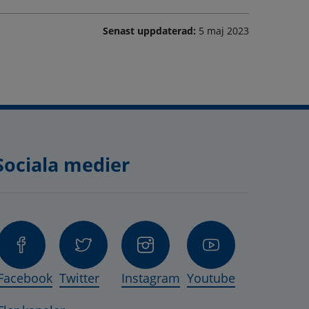
Senast uppdaterad:
5 maj 2023
Sociala medier
nas i nytt fönster.
, öppnas i nytt fönster.
ts, öppnas i nytt fönster.
Facebook
Twitter
Instagram
Youtube
 öppnas i nytt fönster.