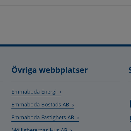
Övriga webbplatser
Länk till annan webbplats, öpp
Emmaboda Energi
Länk till annan webbplats
Emmaboda Bostads AB
Länk till annan webbpla
Emmaboda Fastighets AB
Länk till annan webbplats,
Möjligheternas Hus AB