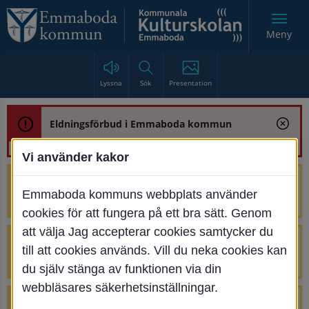
Meny
Lyssna
Sök
Presentation
Eldningsförbud i Emmaboda kommun
Vi använder kakor
Trafikstörning med anledning av
Emmaboda kommuns webbplats använder
renoveringen av Bjurbäcksbron
cookies för att fungera på ett bra sätt. Genom
att välja Jag accepterar cookies samtycker du
Tillfälliga avstängningar på Centrumtorget
till att cookies används. Vill du neka cookies kan
v. 25-34
du själv stänga av funktionen via din
webbläsares säkerhetsinställningar.
4 parkeringar vid Järnvägsgatan 32-34 är