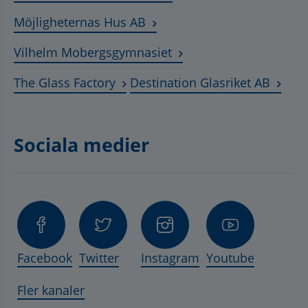
Länk till annan webbplats, ö
Möjligheternas Hus AB
Länk till annan webbplat
Vilhelm Mobergsgymnasiet
Länk till annan webbplats, öppnas 
Länk t
The Glass Factory
Destination Glasriket AB
Sociala medier
Facebook
Twitter
Instagram
Youtube
Fler kanaler