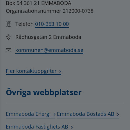
Box 54 361 21 EMMABODA
Organisationsnummer 212000-0738
Telefon
010-353 10 00
Rådhusgatan 2 Emmaboda
kommunen@emmaboda.se
Fler kontaktuppgifter
Övriga webbplatser
Länk till annan webbplats, öppnas
Länk t
Emmaboda Energi
Emmaboda Bostads AB
Länk till annan webbplats
Emmaboda Fastighets AB