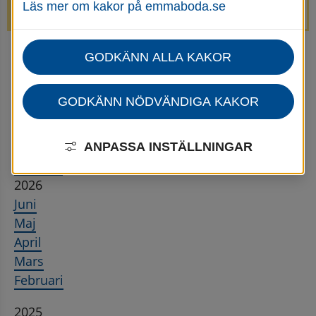
Läs mer om kakor på emmaboda.se
avstängda.
GODKÄNN ALLA KAKOR
Startsida
Utbildning & barnomsorg
Kulturskola
Nyheter för Kulturskolan
Kulturskolan - Nyhetsarkiv
GODKÄNN NÖDVÄNDIGA KAKOR
Nyhetsarkiv
ANPASSA INSTÄLLNINGAR
Återställ
2026
Juni
Maj
April
Mars
Februari
2025