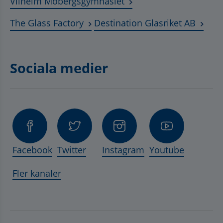
Länk till annan webbplat
Vilhelm Mobergsgymnasiet
Länk till annan webbplats, öppnas 
Länk t
The Glass Factory
Destination Glasriket AB
Sociala medier
Facebook
Twitter
Instagram
Youtube
Fler kanaler