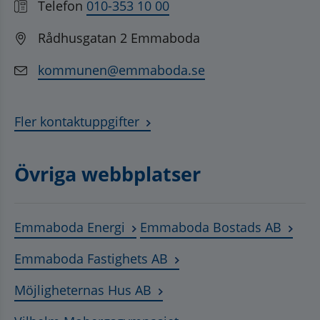
Telefon
010-353 10 00
Rådhusgatan 2 Emmaboda
kommunen@emmaboda.se
Fler kontaktuppgifter
Övriga webbplatser
Länk till annan webbplats, öppnas
Länk t
Emmaboda Energi
Emmaboda Bostads AB
Länk till annan webbplats
Emmaboda Fastighets AB
Länk till annan webbplats, ö
Möjligheternas Hus AB