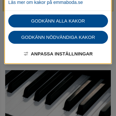
Läs mer om kakor på emmaboda.se
avstängda.
GODKÄNN ALLA KAKOR
Startsida
Utbildning & barnomsorg
Kulturskola
Avgifter och regler Kulturskolan
GODKÄNN NÖDVÄNDIGA KAKOR
Avgifter och regler 
Kulturskolan
ANPASSA INSTÄLLNINGAR