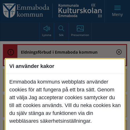
Meny
Lyssna
Sök
Presentation
Eldningsförbud i Emmaboda kommun
Vi använder kakor
Trafikstörning med anledning av
Emmaboda kommuns webbplats använder
renoveringen av Bjurbäcksbron
cookies för att fungera på ett bra sätt. Genom
att välja Jag accepterar cookies samtycker du
Tillfälliga avstängningar på Centrumtorget
till att cookies används. Vill du neka cookies kan
v. 25-34
du själv stänga av funktionen via din
webbläsares säkerhetsinställningar.
4 parkeringar vid Järnvägsgatan 32-34 är