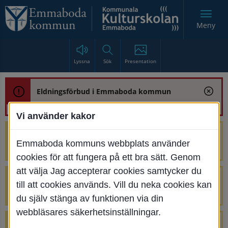
Meny
Lyssna
Sök
Presentation
Eldningsförbud i Emmaboda kommun
Vi använder kakor
Trafikstörning med anledning av
Emmaboda kommuns webbplats använder
renoveringen av Bjurbäcksbron
cookies för att fungera på ett bra sätt. Genom
att välja Jag accepterar cookies samtycker du
Tillfälliga avstängningar på Centrumtorget
till att cookies används. Vill du neka cookies kan
v. 25-34
du själv stänga av funktionen via din
webbläsares säkerhetsinställningar.
4 parkeringar vid Järnvägsgatan 32-34 är