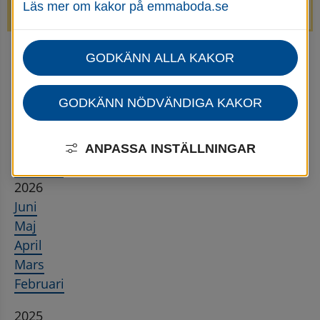
Läs mer om kakor på emmaboda.se
avstängda.
GODKÄNN ALLA KAKOR
Startsida
Utbildning & barnomsorg
Kulturskola
Nyheter för Kulturskolan
Kulturskolan - Nyhetsarkiv
GODKÄNN NÖDVÄNDIGA KAKOR
Nyhetsarkiv
ANPASSA INSTÄLLNINGAR
Återställ
2026
Juni
Maj
April
Mars
Februari
2025