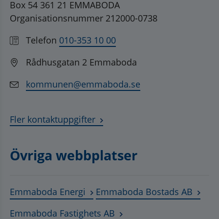
Box 54 361 21 EMMABODA
Organisationsnummer 212000-0738
Telefon
010-353 10 00
Rådhusgatan 2 Emmaboda
kommunen@emmaboda.se
Fler kontaktuppgifter
Övriga webbplatser
Länk till annan webbplats, öppnas
Länk t
Emmaboda Energi
Emmaboda Bostads AB
Länk till annan webbplats
Emmaboda Fastighets AB