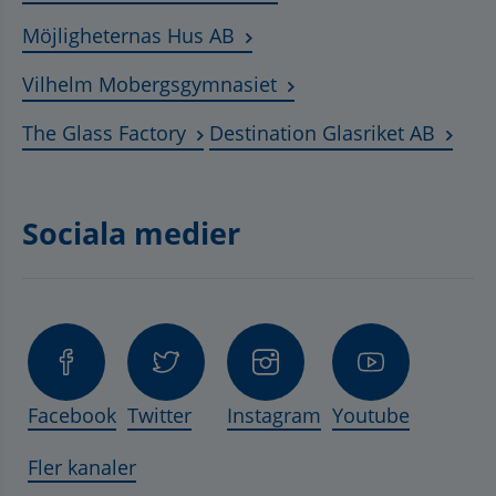
Länk till annan webbplats, ö
Möjligheternas Hus AB
Länk till annan webbplat
Vilhelm Mobergsgymnasiet
Länk till annan webbplats, öppnas 
Länk t
The Glass Factory
Destination Glasriket AB
Sociala medier
Facebook
Twitter
Instagram
Youtube
Fler kanaler