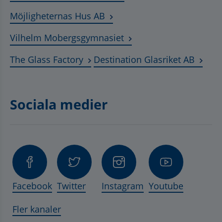
Länk till annan webbplats, ö
Möjligheternas Hus AB
Länk till annan webbplat
Vilhelm Mobergsgymnasiet
Länk till annan webbplats, öppnas 
Länk t
The Glass Factory
Destination Glasriket AB
Sociala medier
Facebook
Twitter
Instagram
Youtube
Fler kanaler