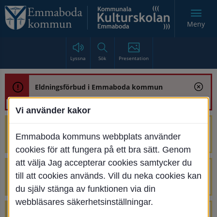
Meny
Lyssna
Sök
Presentation
Eldningsförbud i Emmaboda kommun
Vi använder kakor
Trafikstörning med anledning av
Emmaboda kommuns webbplats använder
renoveringen av Bjurbäcksbron
cookies för att fungera på ett bra sätt. Genom
att välja Jag accepterar cookies samtycker du
Tillfälliga avstängningar på Centrumtorget
till att cookies används. Vill du neka cookies kan
v. 25-34
du själv stänga av funktionen via din
webbläsares säkerhetsinställningar.
4 parkeringar vid Järnvägsgatan 32-34 är