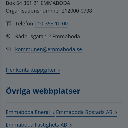
Box 54 361 21 EMMABODA
Organisationsnummer 212000-0738
Telefon
010-353 10 00
Rådhusgatan 2 Emmaboda
kommunen@emmaboda.se
Fler kontaktuppgifter
Övriga webbplatser
Länk till annan webbplats, öppnas
Länk t
Emmaboda Energi
Emmaboda Bostads AB
Länk till annan webbplats
Emmaboda Fastighets AB