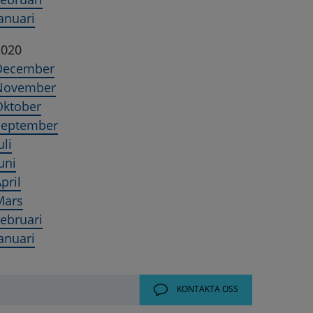
anuari
2020
December
November
Oktober
September
uli
uni
pril
Mars
ebruari
anuari
KONTAKTA OSS