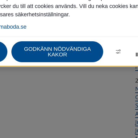
ker du till att cookies används. Vill du neka cookies ka
sares säkerhetsinställningar.
Å
mmaboda.se
J
GODKÄNN NÖDVÄNDIGA
A
KAKOR
F
A
J
J