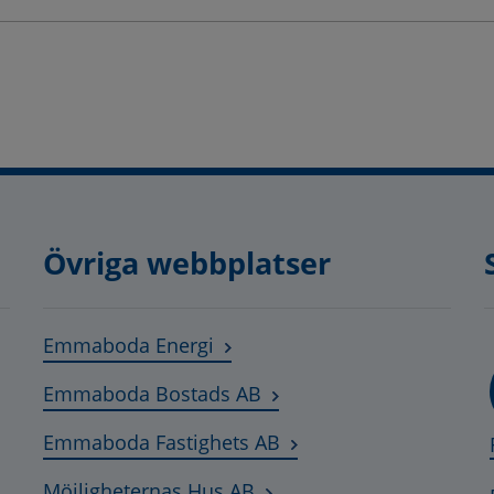
Övriga webbplatser
Länk till annan webbplats, öpp
Emmaboda Energi
Länk till annan webbplats
Emmaboda Bostads AB
Länk till annan webbpla
Emmaboda Fastighets AB
Länk till annan webbplats,
Möjligheternas Hus AB