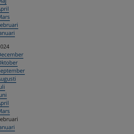
Maj
pril
Mars
ebruari
anuari
2024
December
Oktober
September
ugusti
uli
uni
pril
Mars
ebruari
anuari