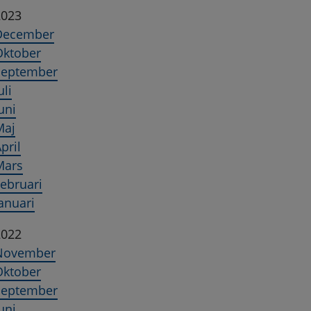
2023
December
Oktober
September
uli
uni
Maj
pril
Mars
ebruari
anuari
2022
November
Oktober
September
uni