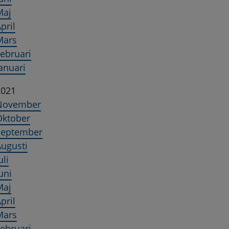
Maj
pril
Mars
ebruari
anuari
2021
November
Oktober
September
ugusti
uli
uni
Maj
pril
Mars
ebruari