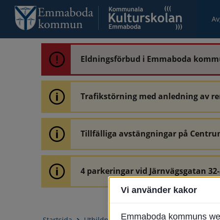
Av
Eldningsförbud i Emmaboda kom
Trafikstörning med anledning av r
Tillfälliga avstängningar på Centru
4 parkeringar vid Järnvägsgatan 32
Vi använder kakor
Emmaboda kommuns webbpl
Startsida
Utbildning & barnomsorg
Kulturskola