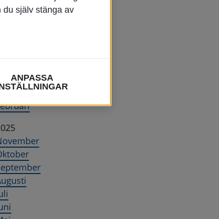
n du själv stänga av
terställ
2026
uni
Maj
ANPASSA
pril
INSTÄLLNINGAR
Mars
ebruari
2025
November
Oktober
September
ugusti
uli
uni