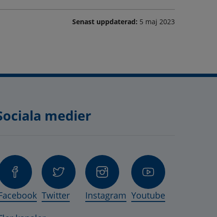
Senast uppdaterad:
5 maj 2023
Sociala medier
nas i nytt fönster.
, öppnas i nytt fönster.
ts, öppnas i nytt fönster.
Facebook
Twitter
Instagram
Youtube
 öppnas i nytt fönster.