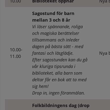
10.00
Biblioteket öppnar
Nya b
Sagostund för barn 
mellan 3 och 8 år
Vi läser spännande, roliga 
och magiska berättelser 
tillsammans och inleder 
dagen på bästa sätt - med 
10.00-
fantasi och läsglädje.
Nya b
11.00
Efter sagostunden kan du gå 
vår kluriga tipsrunda i 
biblioteket, alla barn som 
deltar får en bok att ta med 
sig hem!
Drop in, ingen föranmälan.
Folkbildningens dag (drop 