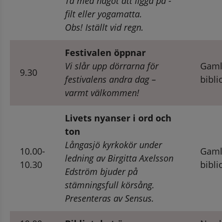
Ta med något att ligga på - 
filt eller yogamatta.
Obs! Iställt vid regn.
Festivalen öppnar
Vi slår upp dörrarna för 
Gaml
9.30
festivalens andra dag – 
bibli
varmt välkommen!
Livets nyanser i ord och 
ton
Långasjö kyrkokör under 
10.00-
Gaml
ledning av Birgitta Axelsson 
10.30
bibli
Edström bjuder på 
stämningsfull körsång. 
Presenteras av Sensus.