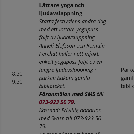
Lättare yoga och 
ljudavslappning
Starta festivalens andra dag 
med ett lättare yogapass 
följt av ljudavslappning. 
Anneli Elofsson och Romain 
Perchat håller i ett mjukt, 
enkelt yogapass följt av en 
längre ljudavslappning i 
Park
8.30-
parken bakom gamla 
gamla
9.30
biblioteket.
bibli
Föranmälan med SMS till 
073-923 50 79
.
Kostnad: Frivillig donation 
med Swish till 073-923 50 
79.