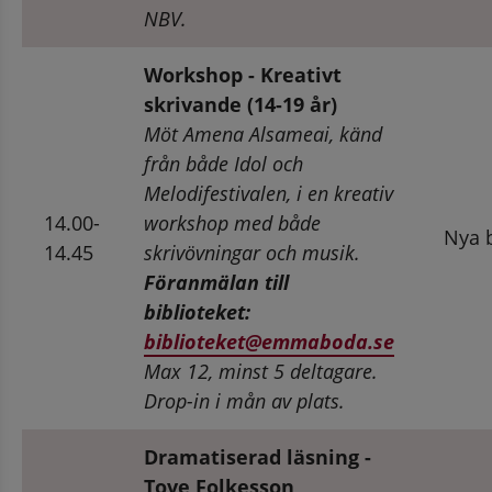
NBV.
Workshop - Kreativt 
skrivande (14-19 år)
Möt Amena Alsameai, känd 
från både Idol och 
Melodifestivalen, i en kreativ 
14.00-
workshop med både 
Nya b
14.45
skrivövningar och musik.
Föranmälan till 
biblioteket: 
biblioteket@emmaboda.se
Max 12, minst 5 deltagare. 
Drop-in i mån av plats.
Dramatiserad läsning - 
Tove Folkesson