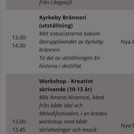
från Långasjö.
Kyrkeby Bränneri 
(utställning)
Möt entusiasterna bakom 
13.00-
återupplivandet av Kyrkeby 
Nya b
14.00
bränneri.
Ta del av utställningen En 
historia i destillat.
Workshop - Kreativt 
skrivande (10-13 år)
Möt Amena Alsameai, känd 
från både Idol och 
Melodifestivalen, i en kreativ 
13.00-
workshop med både 
Nya b
13.45
skrivövningar och musik.