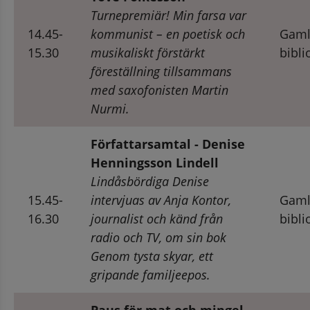
Turnepremiär! Min farsa var 
14.45-
kommunist – en poetisk och 
Gaml
15.30
musikaliskt förstärkt 
bibli
föreställning tillsammans 
med saxofonisten Martin 
Nurmi.
Författarsamtal - Denise 
Henningsson Lindell
Lindåsbördiga Denise 
15.45-
intervjuas av Anja Kontor, 
Gaml
16.30
journalist och känd från 
bibli
radio och TV, om sin bok 
Genom tysta skyar, ett 
gripande familjeepos.
Paus för mat och mingel