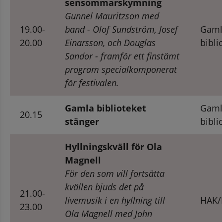
sensommarskymning
Gunnel Mauritzson med 
19.00-
band - Olof Sundström, Josef 
Gaml
20.00
Einarsson, och Douglas 
bibli
Sandor - framför ett finstämt 
program specialkomponerat 
för festivalen.
Gamla biblioteket 
Gaml
20.15
stänger
bibli
Hyllningskväll för Ola 
Magnell
För den som vill fortsätta 
kvällen bjuds det på 
21.00-
livemusik i en hyllning till 
HAK/
23.00
Ola Magnell 
med John 