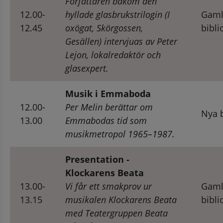
Författaren bakom den 
12.00-
hyllade glasbrukstrilogin (I 
Gaml
12.45
oxögat, Skörgossen, 
bibli
Gesällen) intervjuas av Peter 
Lejon, lokalredaktör och 
glasexpert.
Musik i Emmaboda
12.00-
Per Melin berättar om 
Nya b
13.00
Emmabodas tid som 
musikmetropol 1965–1987.
Presentation - 
Klockarens Beata
13.00-
Vi får ett smakprov ur 
Gaml
13.15
musikalen Klockarens Beata 
bibli
med Teatergruppen Beata 