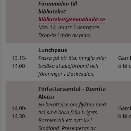
Föranmälan till 
biblioteket: 
biblioteket@emmaboda.se
Max 12, minst 5 deltagare. 
Drop-in i mån av plats.
Lunchpaus
13.15-
Passa på att äta, mingla eller 
Gaml
14.00
besöka studieförbund och 
bibli
föreningar i Dackesalen.
Författarsamtal - Dzenita 
Abaza
En berättelse om flykten med 
14.00-
Gaml
två små barn från krigets 
14.30
bibli
Bosnien till ett nytt liv i 
Småland. Presenteras av 