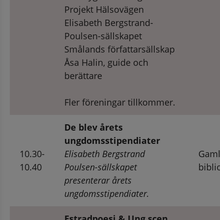
Projekt Hälsovägen 
Elisabeth Bergstrand-
Poulsen-sällskapet
Smålands författarsällskap
Åsa Halin, guide och 
berättare
Fler föreningar tillkommer.
De blev årets 
ungdomsstipendiater
10.30-
Elisabeth Bergstrand 
Gaml
10.40
Poulsen-sällskapet 
bibli
presenterar årets 
ungdomsstipendiater.
Estradpoesi & Ung scen