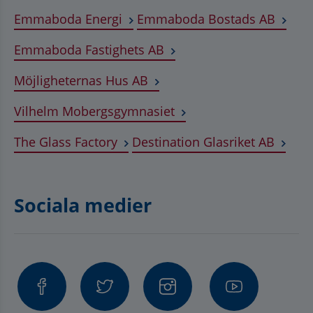
Länk till annan webbplats, öppnas
Länk t
Emmaboda Energi
Emmaboda Bostads AB
Länk till annan webbplats
Emmaboda Fastighets AB
Länk till annan webbplats, ö
Möjligheternas Hus AB
Länk till annan webbplat
Vilhelm Mobergsgymnasiet
Länk till annan webbplats, öppnas 
Länk t
The Glass Factory
Destination Glasriket AB
Sociala medier