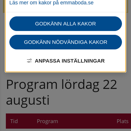
Läs mer om kakor på emmaboda.se
avstängda.
GODKÄNN ALLA KAKOR
Startsida
Uppleva & göra
Göra
Kultur
LIM - Litteratur i Mobergland
Lördag 22 augusti - Kvinnorna i Småland och på Öland
GODKÄNN NÖDVÄNDIGA KAKOR
ANPASSA INSTÄLLNINGAR
Program lördag 22 
augusti
Tid
Program
Plats