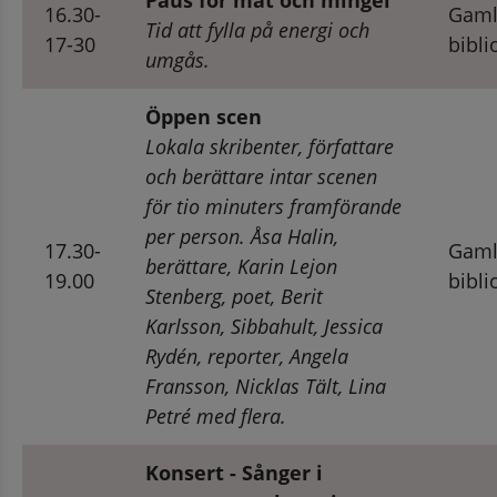
16.30-
Gaml
Tid att fylla på energi och 
17-30
bibli
umgås.
Öppen scen
Lokala skribenter, författare 
och berättare intar scenen 
för tio minuters framförande 
per person. 
Åsa Halin, 
17.30-
Gaml
berättare, Karin Lejon 
19.00
bibli
Stenberg, poet, Berit 
Karlsson, Sibbahult, Jessica 
Rydén, reporter, Angela 
Fransson, Nicklas Tält, Lina 
Petré med flera.
Konsert - Sånger i 