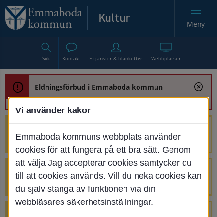
Meny
Sök
Kontakt
E-tjänster & blanketter
Webbplatser
Eldningsförbud i Emmaboda kommun
Vi använder kakor
Trafikstörning med anledning av
Emmaboda kommuns webbplats använder
renoveringen av Bjurbäcksbron
cookies för att fungera på ett bra sätt. Genom
att välja Jag accepterar cookies samtycker du
Tillfälliga avstängningar på Centrumtorget
till att cookies används. Vill du neka cookies kan
v. 25-34
du själv stänga av funktionen via din
webbläsares säkerhetsinställningar.
4 parkeringar vid Järnvägsgatan 32-34 är