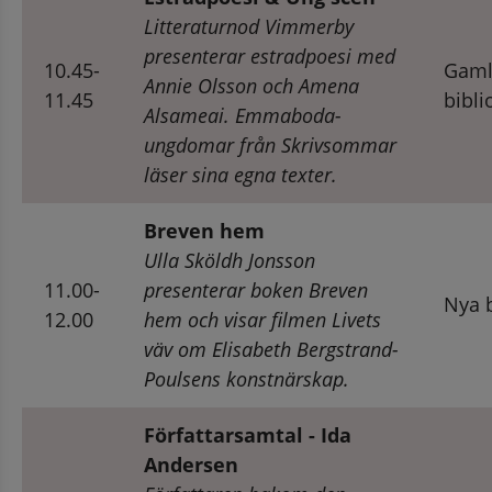
Litteraturnod Vimmerby 
presenterar estradpoesi med 
10.45-
Gaml
Annie Olsson och Amena 
11.45
bibli
Alsameai. Emmaboda-
ungdomar från Skrivsommar 
läser sina egna texter.
Breven hem
Ulla Sköldh Jonsson 
11.00-
presenterar boken Breven 
Nya b
12.00
hem och visar filmen Livets 
väv 
om Elisabeth Bergstrand-
Poulsens konstnärskap.
Författarsamtal - Ida 
Andersen