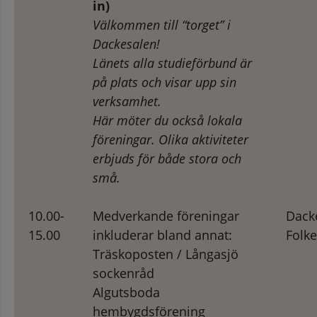
in)
Välkommen till “torget” i 
Dackesalen!
Länets alla studieförbund är 
på plats och visar upp sin 
verksamhet.
Här möter du också lokala 
föreningar. 
Olika aktiviteter 
erbjuds för både stora och 
små.
10.00-
Medverkande föreningar 
Dacke
15.00
inkluderar bland annat:
Folk
Träskoposten / Långasjö 
sockenråd 
Algutsboda 
hembygdsförening 