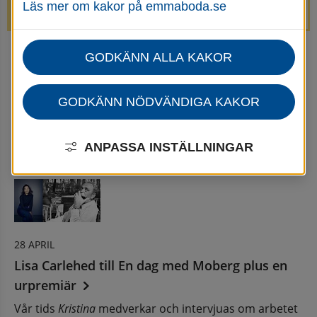
Läs mer om kakor på emmaboda.se
avstängda.
GODKÄNN ALLA KAKOR
Startsida
Uppleva & göra
Göra
Kultur
Nyheter för Kultur
Nyhetsarkiv - Kultur
GODKÄNN NÖDVÄNDIGA KAKOR
Nyhetsarkiv
ANPASSA INSTÄLLNINGAR
28 APRIL
Lisa Carlehed till En dag med Moberg plus en
urpremiär
Vår tids
Kristina
medverkar och intervjuas om arbetet