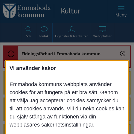
Meny
Sök
Kontakt
E-tjänster & blanketter
Webbplatser
Eldningsförbud i Emmaboda kommun
Vi använder kakor
Trafikstörning med anledning av
Emmaboda kommuns webbplats använder
renoveringen av Bjurbäcksbron
cookies för att fungera på ett bra sätt. Genom
att välja Jag accepterar cookies samtycker du
Tillfälliga avstängningar på Centrumtorget
till att cookies används. Vill du neka cookies kan
v. 25-34
du själv stänga av funktionen via din
webbläsares säkerhetsinställningar.
4 parkeringar vid Järnvägsgatan 32-34 är