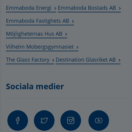
Länk till annan webbplats, öppnas
Länk t
Emmaboda Energi
Emmaboda Bostads AB
Länk till annan webbplats
Emmaboda Fastighets AB
Länk till annan webbplats, ö
Möjligheternas Hus AB
Länk till annan webbplat
Vilhelm Mobergsgymnasiet
Länk till annan webbplats, öppnas 
Länk t
The Glass Factory
Destination Glasriket AB
Sociala medier