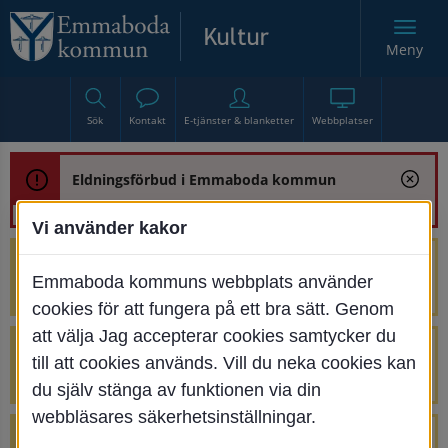
Meny
Sök
Kontakt
E-tjänster & blanketter
Webbplatser
Eldningsförbud i Emmaboda kommun
Vi använder kakor
Trafikstörning med anledning av
Emmaboda kommuns webbplats använder
renoveringen av Bjurbäcksbron
cookies för att fungera på ett bra sätt. Genom
att välja Jag accepterar cookies samtycker du
Tillfälliga avstängningar på Centrumtorget
till att cookies används. Vill du neka cookies kan
v. 25-34
du själv stänga av funktionen via din
webbläsares säkerhetsinställningar.
4 parkeringar vid Järnvägsgatan 32-34 är