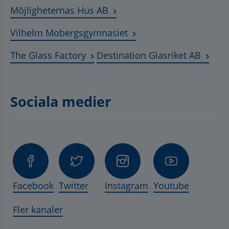
Länk till annan webbplats, ö
Möjligheternas Hus AB
Länk till annan webbplat
Vilhelm Mobergsgymnasiet
Länk till annan webbplats, öppnas 
Länk t
The Glass Factory
Destination Glasriket AB
Sociala medier
Facebook
Twitter
Instagram
Youtube
Fler kanaler