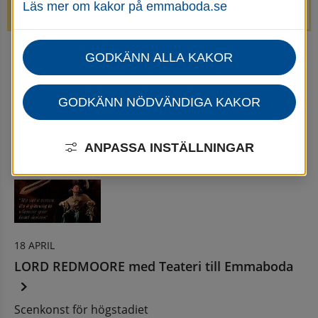
Läs mer om kakor på emmaboda.se
avstängda.
GODKÄNN ALLA KAKOR
Startsida
Uppleva & göra
Göra
Kultur
Nyheter för Kultur
Nyhetsarkiv - Kultur
GODKÄNN NÖDVÄNDIGA KAKOR
Nyhetsarkiv
ANPASSA INSTÄLLNINGAR
18 APRIL
LORD REDMOORE
med Teateri till Emmaboda
Scenkonst för högstadiet