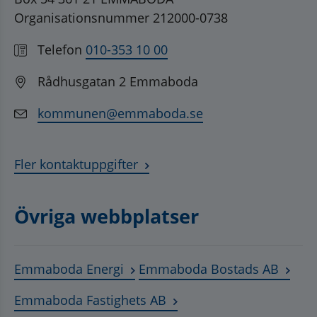
Organisationsnummer 212000-0738
Telefon
010-353 10 00
Rådhusgatan 2 Emmaboda
kommunen@emmaboda.se
Fler kontaktuppgifter
Övriga webbplatser
Länk till annan webbplats, öppnas
Länk t
Emmaboda Energi
Emmaboda Bostads AB
Länk till annan webbplats
Emmaboda Fastighets AB