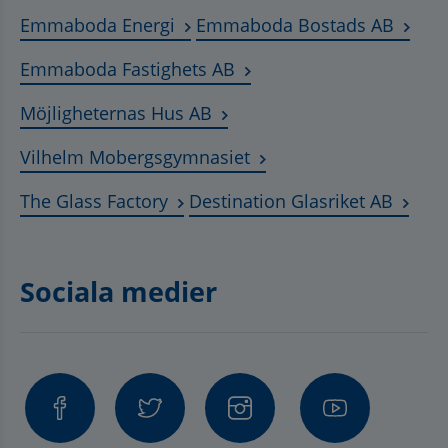
Länk till annan webbplats, öppnas
Länk t
Emmaboda Energi
Emmaboda Bostads AB
Länk till annan webbplats
Emmaboda Fastighets AB
Länk till annan webbplats, ö
Möjligheternas Hus AB
Länk till annan webbplat
Vilhelm Mobergsgymnasiet
Länk till annan webbplats, öppnas 
Länk t
The Glass Factory
Destination Glasriket AB
Sociala medier