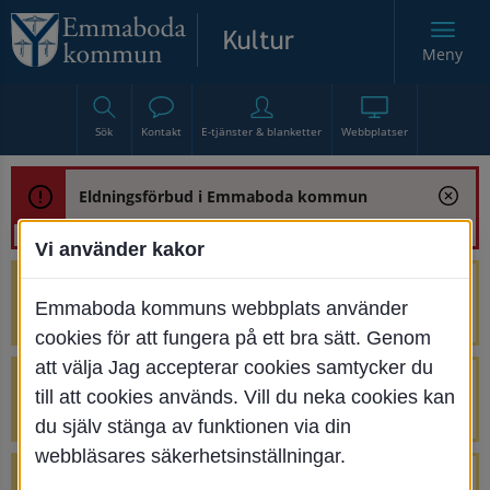
Meny
Sök
Kontakt
E-tjänster & blanketter
Webbplatser
Eldningsförbud i Emmaboda kommun
Vi använder kakor
Trafikstörning med anledning av
Emmaboda kommuns webbplats använder
renoveringen av Bjurbäcksbron
cookies för att fungera på ett bra sätt. Genom
att välja Jag accepterar cookies samtycker du
Tillfälliga avstängningar på Centrumtorget
till att cookies används. Vill du neka cookies kan
v. 25-34
du själv stänga av funktionen via din
webbläsares säkerhetsinställningar.
4 parkeringar vid Järnvägsgatan 32-34 är