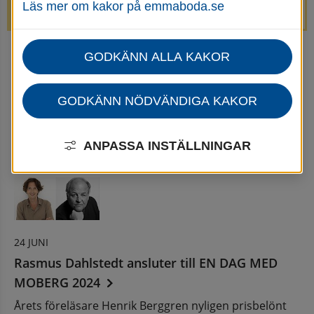
Läs mer om kakor på emmaboda.se
avstängda.
GODKÄNN ALLA KAKOR
Startsida
Uppleva & göra
Göra
Kultur
Nyheter för Kultur
Nyhetsarkiv - Kultur
GODKÄNN NÖDVÄNDIGA KAKOR
Nyhetsarkiv
ANPASSA INSTÄLLNINGAR
24 JUNI
Rasmus Dahlstedt ansluter till EN DAG MED
MOBERG 2024
Årets föreläsare Henrik Berggren nyligen prisbelönt