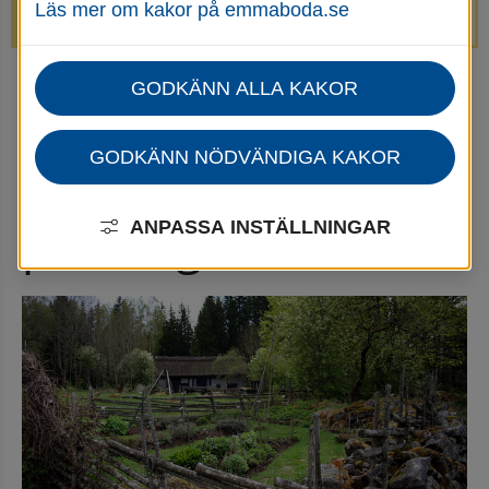
Läs mer om kakor på emmaboda.se
avstängda.
GODKÄNN ALLA KAKOR
Startsida
Uppleva & göra
Turism
Småland - Sverige på riktigt
GODKÄNN NÖDVÄNDIGA KAKOR
Småland - Sverige 
på riktigt
ANPASSA INSTÄLLNINGAR