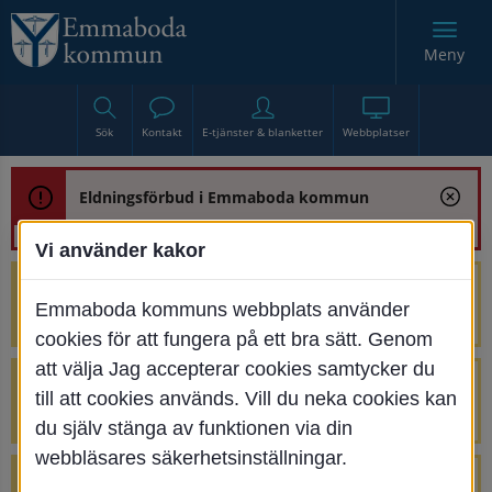
Meny
Sök
Kontakt
E-tjänster & blanketter
Webbplatser
Eldningsförbud i Emmaboda kommun
Vi använder kakor
Trafikstörning med anledning av
Emmaboda kommuns webbplats använder
renoveringen av Bjurbäcksbron
cookies för att fungera på ett bra sätt. Genom
att välja Jag accepterar cookies samtycker du
Tillfälliga avstängningar på Centrumtorget
till att cookies används. Vill du neka cookies kan
v. 25-34
du själv stänga av funktionen via din
webbläsares säkerhetsinställningar.
4 parkeringar vid Järnvägsgatan 32-34 är