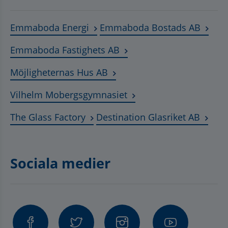
Länk till annan webbplats, öppnas
Länk t
Emmaboda Energi
Emmaboda Bostads AB
Länk till annan webbplats
Emmaboda Fastighets AB
Länk till annan webbplats, ö
Möjligheternas Hus AB
Länk till annan webbplat
Vilhelm Mobergsgymnasiet
Länk till annan webbplats, öppnas 
Länk t
The Glass Factory
Destination Glasriket AB
Sociala medier