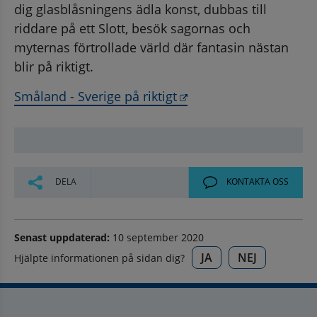
dig glasblåsningens ädla konst, dubbas till 
riddare på ett Slott, besök sagornas och 
myternas förtrollade värld där fantasin nästan 
blir på riktigt.
Länk till annan webbpl
Småland - Sverige på riktigt
DELA
KONTAKTA OSS
Senast uppdaterad:
10 september 2020
JA
NEJ
Hjälpte informationen på sidan dig?