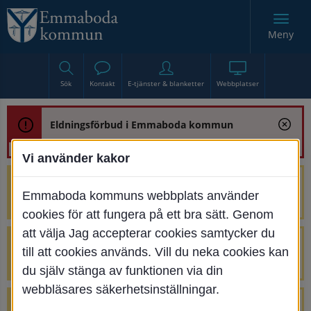
Meny
Sök
Kontakt
E-tjänster & blanketter
Webbplatser
Eldningsförbud i Emmaboda kommun
Vi använder kakor
Trafikstörning med anledning av
Emmaboda kommuns webbplats använder
renoveringen av Bjurbäcksbron
cookies för att fungera på ett bra sätt. Genom
att välja Jag accepterar cookies samtycker du
Tillfälliga avstängningar på Centrumtorget
till att cookies används. Vill du neka cookies kan
v. 25-34
du själv stänga av funktionen via din
webbläsares säkerhetsinställningar.
4 parkeringar vid Järnvägsgatan 32-34 är