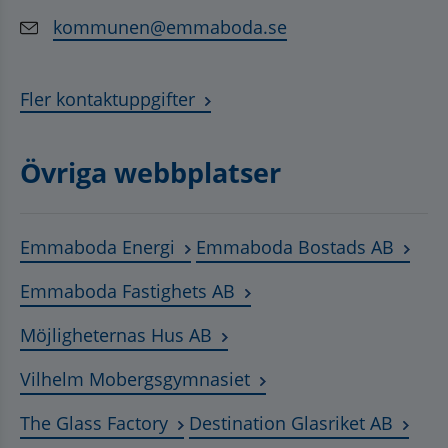
kommunen@emmaboda.se
Fler kontaktuppgifter
Övriga webbplatser
Länk till annan webbplats, öppnas
Länk t
Emmaboda Energi
Emmaboda Bostads AB
Länk till annan webbplats
Emmaboda Fastighets AB
Länk till annan webbplats, ö
Möjligheternas Hus AB
Länk till annan webbplat
Vilhelm Mobergsgymnasiet
Länk till annan webbplats, öppnas 
Länk t
The Glass Factory
Destination Glasriket AB