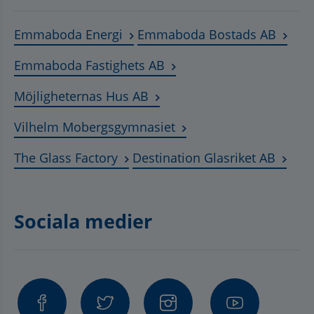
Länk till annan webbplats, öppnas
Länk t
Emmaboda Energi
Emmaboda Bostads AB
Länk till annan webbplats
Emmaboda Fastighets AB
Länk till annan webbplats, ö
Möjligheternas Hus AB
Länk till annan webbplat
Vilhelm Mobergsgymnasiet
Länk till annan webbplats, öppnas 
Länk t
The Glass Factory
Destination Glasriket AB
Sociala medier