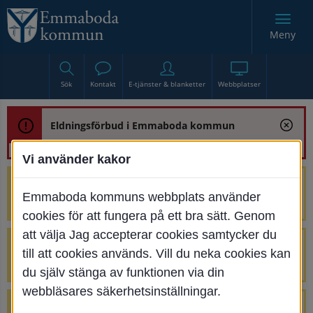
Meny
Sök
Kontakt
E-tjänster & blanketter
Webbplatser
Eldningsförbud i Emmaboda kommun
Vi använder kakor
Trafikstörning med anledning av
Emmaboda kommuns webbplats använder
renoveringen av Bjurbäcksbron
cookies för att fungera på ett bra sätt. Genom
att välja Jag accepterar cookies samtycker du
Tillfälliga avstängningar på Centrumtorget
till att cookies används. Vill du neka cookies kan
v. 25-34
du själv stänga av funktionen via din
webbläsares säkerhetsinställningar.
4 parkeringar vid Järnvägsgatan 32-34 är