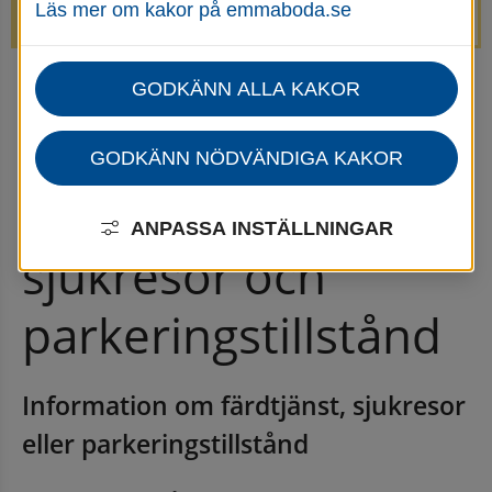
Läs mer om kakor på emmaboda.se
avstängda.
GODKÄNN ALLA KAKOR
Startsida
Omsorg, stöd & hjälp
Stöd i livet för vuxna, barn och familjer
Färdtjänst, sjukresor, parkeringstillstånd
GODKÄNN NÖDVÄNDIGA KAKOR
Färdtjänst, 
ANPASSA INSTÄLLNINGAR
sjukresor och 
parkeringstillstånd
Information om färdtjänst, sjukresor 
eller parkeringstillstånd