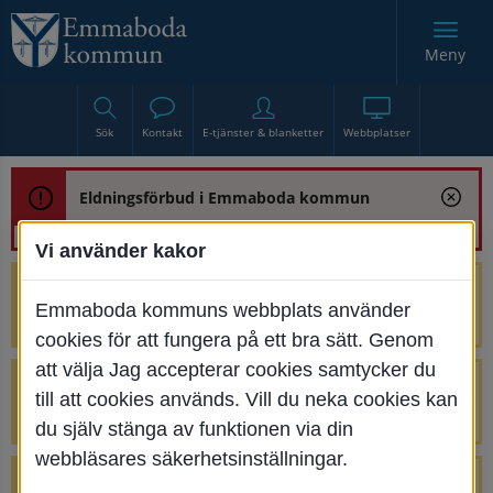
Meny
Sök
Kontakt
E-tjänster & blanketter
Webbplatser
Eldningsförbud i Emmaboda kommun
Vi använder kakor
Trafikstörning med anledning av
Emmaboda kommuns webbplats använder
renoveringen av Bjurbäcksbron
cookies för att fungera på ett bra sätt. Genom
att välja Jag accepterar cookies samtycker du
Tillfälliga avstängningar på Centrumtorget
till att cookies används. Vill du neka cookies kan
v. 25-34
du själv stänga av funktionen via din
webbläsares säkerhetsinställningar.
4 parkeringar vid Järnvägsgatan 32-34 är