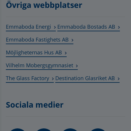
Övriga webbplatser
Länk till annan webbplats, öppnas
Länk t
Emmaboda Energi
Emmaboda Bostads AB
Länk till annan webbplats
Emmaboda Fastighets AB
Länk till annan webbplats, ö
Möjligheternas Hus AB
Länk till annan webbplat
Vilhelm Mobergsgymnasiet
Länk till annan webbplats, öppnas 
Länk t
The Glass Factory
Destination Glasriket AB
Sociala medier