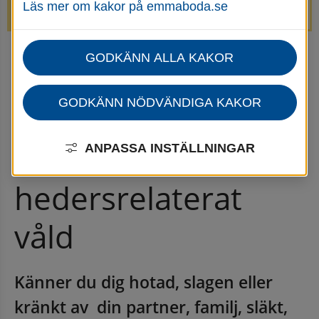
Läs mer om kakor på emmaboda.se
avstängda.
GODKÄNN ALLA KAKOR
Startsida
Omsorg, stöd & hjälp
Våld i nära relationer och hedersrelaterat våld
GODKÄNN NÖDVÄNDIGA KAKOR
Våld i nära 
relationer och 
ANPASSA INSTÄLLNINGAR
hedersrelaterat 
våld
Känner du dig hotad, slagen eller 
kränkt av  din partner, familj, släkt, 