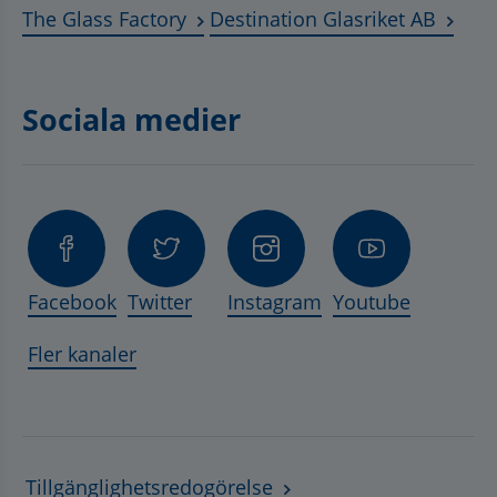
Länk till annan webbplats, öppnas 
Länk t
The Glass Factory
Destination Glasriket AB
Sociala medier
Facebook
Twitter
Instagram
Youtube
Fler kanaler
Tillgänglighetsredogörelse