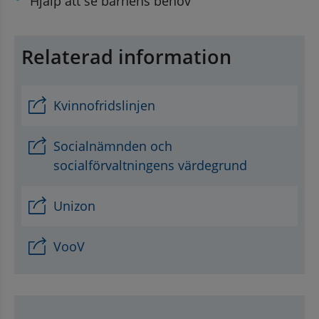
Hjälp att se barnens behov
Relaterad information
Kvinnofridslinjen
Socialnämnden och
socialförvaltningens värdegrund
Unizon
VooV