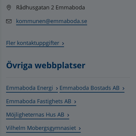
Rådhusgatan 2 Emmaboda
kommunen@emmaboda.se
Fler kontaktuppgifter
Övriga webbplatser
Länk till annan webbplats, öppnas
Länk t
Emmaboda Energi
Emmaboda Bostads AB
Länk till annan webbplats
Emmaboda Fastighets AB
Länk till annan webbplats, ö
Möjligheternas Hus AB
Länk till annan webbplat
Vilhelm Mobergsgymnasiet