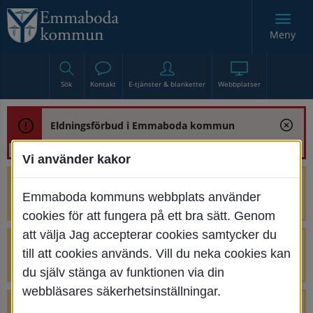
Meny
Sök
Kontakt
E-tjänster & blanketter
Webbplatser
Eldningsförbud i Emmaboda kommun
Vi använder kakor
Trafikstörning med anledning av
Emmaboda kommuns webbplats använder
renoveringen av Bjurbäcksbron
cookies för att fungera på ett bra sätt. Genom
att välja Jag accepterar cookies samtycker du
Tillfälliga avstängningar på Centrumtorget
till att cookies används. Vill du neka cookies kan
v. 25-34
du själv stänga av funktionen via din
webbläsares säkerhetsinställningar.
4 parkeringar vid Järnvägsgatan 32-34 är