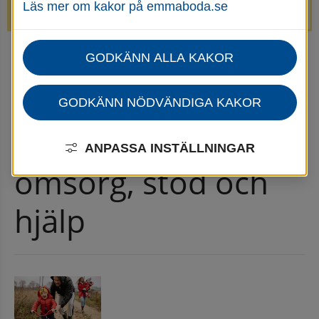
Läs mer om kakor på emmaboda.se
avstängda.
GODKÄNN ALLA KAKOR
Startsida
Omsorg, stöd & hjälp
Nyheter för omsorg, stöd och hjälp
Nyhetsarkiv för omsorg, stöd och hjälp
GODKÄNN NÖDVÄNDIGA KAKOR
Nyhetsarkiv för 
ANPASSA INSTÄLLNINGAR
omsorg, stöd och 
hjälp