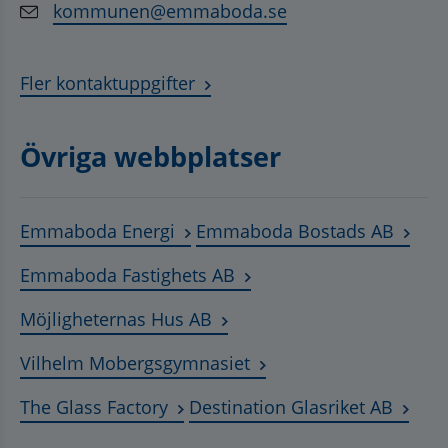
kommunen@emmaboda.se
Fler kontaktuppgifter
Övriga webbplatser
Länk till annan webbplats, öppnas
Länk t
Emmaboda Energi
Emmaboda Bostads AB
Länk till annan webbplats
Emmaboda Fastighets AB
Länk till annan webbplats, ö
Möjligheternas Hus AB
Länk till annan webbplat
Vilhelm Mobergsgymnasiet
Länk till annan webbplats, öppnas 
Länk t
The Glass Factory
Destination Glasriket AB