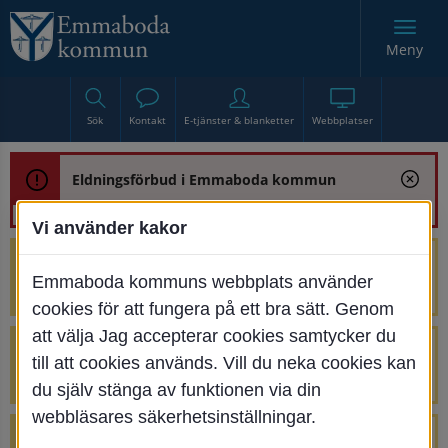
Meny
Sök
Kontakt
E-tjänster & blanketter
Webbplatser
Eldningsförbud i Emmaboda kommun
Vi använder kakor
Trafikstörning med anledning av
Emmaboda kommuns webbplats använder
renoveringen av Bjurbäcksbron
cookies för att fungera på ett bra sätt. Genom
att välja Jag accepterar cookies samtycker du
Tillfälliga avstängningar på Centrumtorget
till att cookies används. Vill du neka cookies kan
v. 25-34
du själv stänga av funktionen via din
webbläsares säkerhetsinställningar.
4 parkeringar vid Järnvägsgatan 32-34 är