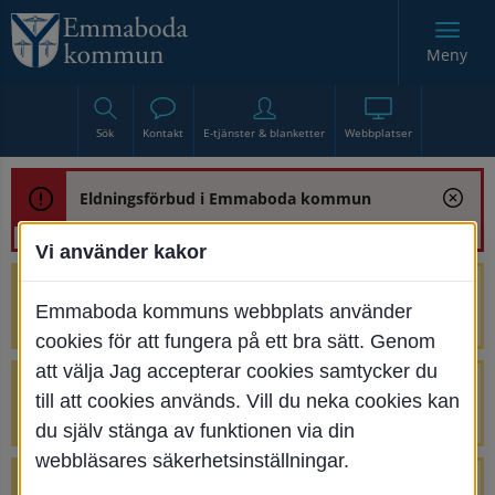
Meny
Sök
Kontakt
E-tjänster & blanketter
Webbplatser
Eldningsförbud i Emmaboda kommun
Vi använder kakor
Trafikstörning med anledning av
Emmaboda kommuns webbplats använder
renoveringen av Bjurbäcksbron
cookies för att fungera på ett bra sätt. Genom
att välja Jag accepterar cookies samtycker du
Tillfälliga avstängningar på Centrumtorget
till att cookies används. Vill du neka cookies kan
v. 25-34
du själv stänga av funktionen via din
webbläsares säkerhetsinställningar.
4 parkeringar vid Järnvägsgatan 32-34 är