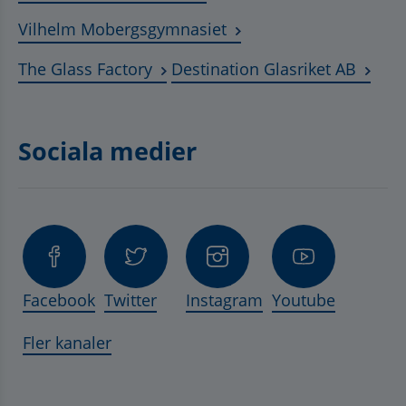
Länk till annan webbplat
Vilhelm Mobergsgymnasiet
Länk till annan webbplats, öppnas 
Länk t
The Glass Factory
Destination Glasriket AB
Sociala medier
Facebook
Twitter
Instagram
Youtube
Fler kanaler