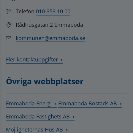
Telefon
010-353 10 00
Rådhusgatan 2 Emmaboda
kommunen@emmaboda.se
Fler kontaktuppgifter
Övriga webbplatser
Länk till annan webbplats, öppnas
Länk t
Emmaboda Energi
Emmaboda Bostads AB
Länk till annan webbplats
Emmaboda Fastighets AB
Länk till annan webbplats, ö
Möjligheternas Hus AB