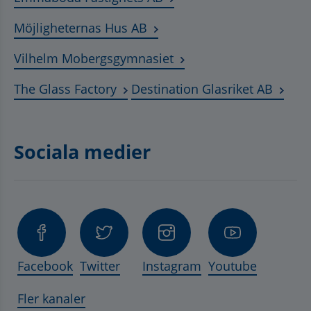
Länk till annan webbplats, ö
Möjligheternas Hus AB
Länk till annan webbplat
Vilhelm Mobergsgymnasiet
Länk till annan webbplats, öppnas 
Länk t
The Glass Factory
Destination Glasriket AB
Sociala medier
Facebook
Twitter
Instagram
Youtube
Fler kanaler