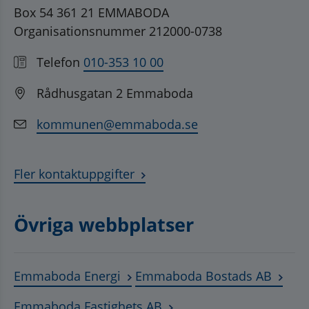
Box 54 361 21 EMMABODA
Organisationsnummer 212000-0738
Telefon
010-353 10 00
Rådhusgatan 2 Emmaboda
kommunen@emmaboda.se
Fler kontaktuppgifter
Övriga webbplatser
Länk till annan webbplats, öppnas
Länk t
Emmaboda Energi
Emmaboda Bostads AB
Länk till annan webbplats
Emmaboda Fastighets AB