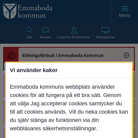
Meny
Sök
Kontakt
E-tjänster & blanketter
Webbplatser
Eldningsförbud i Emmaboda kommun
Vi använder kakor
Trafikstörning med anledning av
Emmaboda kommuns webbplats använder
renoveringen av Bjurbäcksbron
cookies för att fungera på ett bra sätt. Genom
att välja Jag accepterar cookies samtycker du
Tillfälliga avstängningar på Centrumtorget
till att cookies används. Vill du neka cookies kan
v. 25-34
du själv stänga av funktionen via din
webbläsares säkerhetsinställningar.
4 parkeringar vid Järnvägsgatan 32-34 är