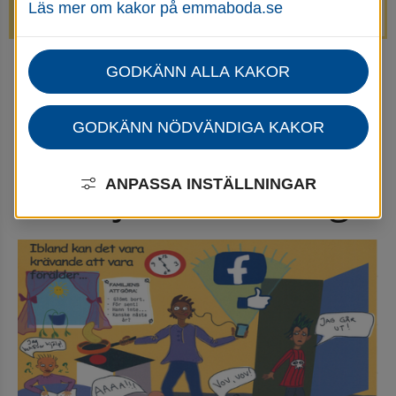
Läs mer om kakor på emmaboda.se
avstängda.
GODKÄNN ALLA KAKOR
Startsida
Omsorg, stöd & hjälp
Stöd i livet för vuxna, barn och familjer
Stöd till föräldrar, barn och ungdom
GODKÄNN NÖDVÄNDIGA KAKOR
Familjebehandling
Familjebehandling
ANPASSA INSTÄLLNINGAR