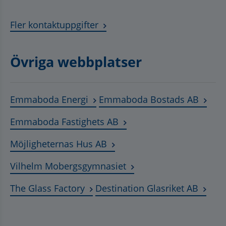
Fler kontaktuppgifter
Övriga webbplatser
Länk till annan webbplats, öppnas
Länk t
Emmaboda Energi
Emmaboda Bostads AB
Länk till annan webbplats
Emmaboda Fastighets AB
Länk till annan webbplats, ö
Möjligheternas Hus AB
Länk till annan webbplat
Vilhelm Mobergsgymnasiet
Länk till annan webbplats, öppnas 
Länk t
The Glass Factory
Destination Glasriket AB