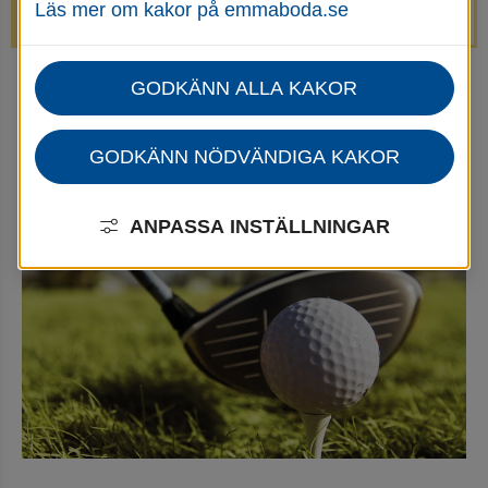
Läs mer om kakor på emmaboda.se
avstängda.
GODKÄNN ALLA KAKOR
Startsida
Uppleva & göra
Göra
Nöjesindustrin
Golfhall
GODKÄNN NÖDVÄNDIGA KAKOR
Golfhall
ANPASSA INSTÄLLNINGAR