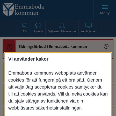
Meny
Sök
Kontakt
E-tjänster & blanketter
Webbplatser
Eldningsförbud i Emmaboda kommun
Vi använder kakor
Trafikstörning med anledning av
Emmaboda kommuns webbplats använder
renoveringen av Bjurbäcksbron
cookies för att fungera på ett bra sätt. Genom
att välja Jag accepterar cookies samtycker du
Tillfälliga avstängningar på Centrumtorget
till att cookies används. Vill du neka cookies kan
v. 25-34
du själv stänga av funktionen via din
webbläsares säkerhetsinställningar.
4 parkeringar vid Järnvägsgatan 32-34 är