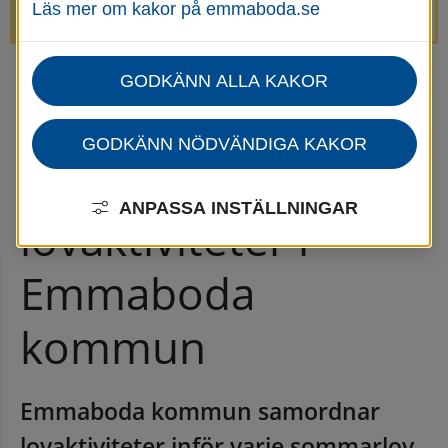
Läs mer om kakor på emmaboda.se
avstängda.
GODKÄNN ALLA KAKOR
Startsida
Uppleva & göra
Göra
Organiserade lovaktiviteter i Emmaboda kommun
GODKÄNN NÖDVÄNDIGA KAKOR
Organiserade 
ANPASSA INSTÄLLNINGAR
lovaktiviteter i 
Emmaboda 
kommun
Emmaboda kommun samordnar 
lovaktiviteter inför varje sommarlov, 