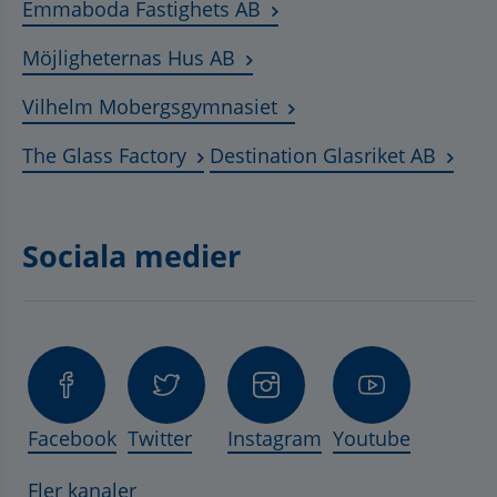
Länk till annan webbplats
Emmaboda Fastighets AB
Länk till annan webbplats, ö
Möjligheternas Hus AB
Länk till annan webbplat
Vilhelm Mobergsgymnasiet
Länk till annan webbplats, öppnas 
Länk t
The Glass Factory
Destination Glasriket AB
Sociala medier
Facebook
Twitter
Instagram
Youtube
Fler kanaler