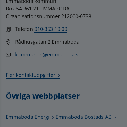
Emmaboda kommun
Box 54 361 21 EMMABODA
Organisationsnummer 212000-0738
Telefon
010-353 10 00
Rådhusgatan 2 Emmaboda
kommunen@emmaboda.se
Fler kontaktuppgifter
Övriga webbplatser
Länk till annan webbplats, öppnas
Länk t
Emmaboda Energi
Emmaboda Bostads AB