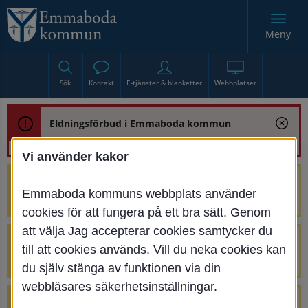
Meny
Sök
Kontakt
E-tjänster & blanketter
Webbplatser
Eldningsförbud i Emmaboda kommun
Vi använder kakor
Trafikstörning med anledning av
Emmaboda kommuns webbplats använder
renoveringen av Bjurbäcksbron
cookies för att fungera på ett bra sätt. Genom
att välja Jag accepterar cookies samtycker du
Tillfälliga avstängningar på Centrumtorget
till att cookies används. Vill du neka cookies kan
v. 25-34
du själv stänga av funktionen via din
webbläsares säkerhetsinställningar.
4 parkeringar vid Järnvägsgatan 32-34 är