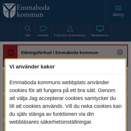
Meny
Sök
Kontakt
E-tjänster & blanketter
Webbplatser
Eldningsförbud i Emmaboda kommun
Vi använder kakor
Trafikstörning med anledning av
Emmaboda kommuns webbplats använder
renoveringen av Bjurbäcksbron
cookies för att fungera på ett bra sätt. Genom
att välja Jag accepterar cookies samtycker du
Tillfälliga avstängningar på Centrumtorget
till att cookies används. Vill du neka cookies kan
v. 25-34
du själv stänga av funktionen via din
webbläsares säkerhetsinställningar.
4 parkeringar vid Järnvägsgatan 32-34 är