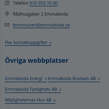
Telefon
010-353 10 00
Rådhusgatan 2 Emmaboda
kommunen@emmaboda.se
Fler kontaktuppgifter
Övriga webbplatser
Länk till annan webbplats, öppnas
Länk t
Emmaboda Energi
Emmaboda Bostads AB
Länk till annan webbplats
Emmaboda Fastighets AB
Länk till annan webbplats, ö
Möjligheternas Hus AB