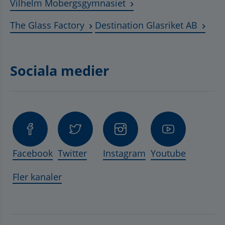
Länk till annan webbplat
Vilhelm Mobergsgymnasiet
Länk till annan webbplats, öppnas 
Länk t
The Glass Factory
Destination Glasriket AB
Sociala medier
Facebook
Twitter
Instagram
Youtube
Fler kanaler