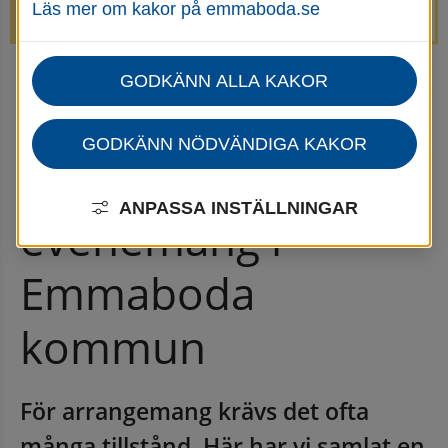
Läs mer om kakor på emmaboda.se
avstängda.
GODKÄNN ALLA KAKOR
Startsida
Uppleva & göra
Arrangera evenemang i Emmaboda kommun
GODKÄNN NÖDVÄNDIGA KAKOR
Arrangera 
ANPASSA INSTÄLLNINGAR
evenemang i 
Emmaboda 
kommun
För arrangemang krävs det ofta 
många tillstånd. Här har vi samlat en 