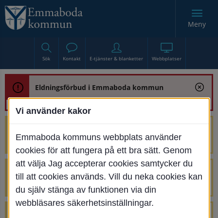
Meny
Sök
Kontakt
E-tjänster & blanketter
Webbplatser
Eldningsförbud i Emmaboda kommun
Vi använder kakor
Trafikstörning med anledning av
Emmaboda kommuns webbplats använder
renoveringen av Bjurbäcksbron
cookies för att fungera på ett bra sätt. Genom
att välja Jag accepterar cookies samtycker du
Tillfälliga avstängningar på Centrumtorget
till att cookies används. Vill du neka cookies kan
v. 25-34
du själv stänga av funktionen via din
webbläsares säkerhetsinställningar.
4 parkeringar vid Järnvägsgatan 32-34 är