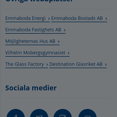
Länk till annan webbplats, öppnas
Länk t
Emmaboda Energi
Emmaboda Bostads AB
Länk till annan webbplats
Emmaboda Fastighets AB
Länk till annan webbplats, ö
Möjligheternas Hus AB
Länk till annan webbplat
Vilhelm Mobergsgymnasiet
Länk till annan webbplats, öppnas 
Länk t
The Glass Factory
Destination Glasriket AB
Sociala medier