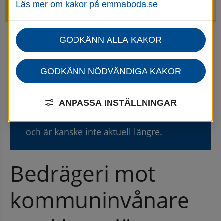
Läs mer om kakor på emmaboda.se
avstängda.
GODKÄNN ALLA KAKOR
Startsida
Omsorg, stöd & hjälp
Nyheter för omsorg, stöd och hjälp
GODKÄNN NÖDVÄNDIGA KAKOR
Gammal nyhet
⚠
ANPASSA INSTÄLLNINGAR
Den här nyheten publicerades 30
oktober 2023
och är kanske inte aktuell längre.
Bedrägeri mot 
kommuninvånare 