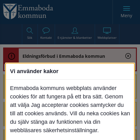
Meny
Sök
Kontakt
E-tjänster & blanketter
Webbplatser
Eldningsförbud i Emmaboda kommun
Vi använder kakor
Trafikstörning med anledning av
Emmaboda kommuns webbplats använder
renoveringen av Bjurbäcksbron
cookies för att fungera på ett bra sätt. Genom
att välja Jag accepterar cookies samtycker du
Tillfälliga avstängningar på Centrumtorget
till att cookies används. Vill du neka cookies kan
v. 25-34
du själv stänga av funktionen via din
webbläsares säkerhetsinställningar.
4 parkeringar vid Järnvägsgatan 32-34 är