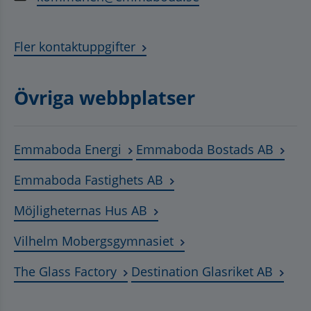
Fler kontaktuppgifter
Övriga webbplatser
Länk till annan webbplats, öppnas
Länk t
Emmaboda Energi
Emmaboda Bostads AB
Länk till annan webbplats
Emmaboda Fastighets AB
Länk till annan webbplats, ö
Möjligheternas Hus AB
Länk till annan webbplat
Vilhelm Mobergsgymnasiet
Länk till annan webbplats, öppnas 
Länk t
The Glass Factory
Destination Glasriket AB