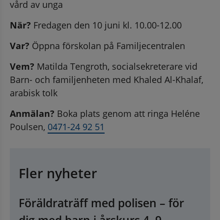
vård av unga
När? 
Fredagen den 10 juni kl. 10.00-12.00
Var? 
Öppna förskolan på Familjecentralen
Vem? 
Matilda Tengroth, socialsekreterare vid 
Barn- och familjenheten med Khaled Al-Khalaf, 
arabisk tolk
Anmälan? 
Boka plats genom att ringa Heléne 
Poulsen, 
0471-24 92 51
Fler nyheter
Föräldraträff med polisen – för
dig med barn i årskurs 4–9