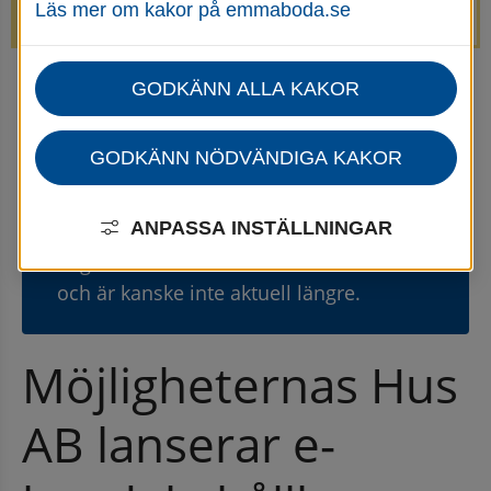
Läs mer om kakor på emmaboda.se
avstängda.
GODKÄNN ALLA KAKOR
Startsida
Kommun & politik
Press- och informationsmaterial
Pressmeddelanden
GODKÄNN NÖDVÄNDIGA KAKOR
Gammal nyhet
⚠
ANPASSA INSTÄLLNINGAR
Den här nyheten publicerades 18
augusti 2025
och är kanske inte aktuell längre.
Möjligheternas Hus 
AB lanserar e-