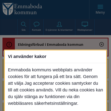
Meny
Sök
Kontakt
E-tjänster & blanketter
Webbplatser
Eldningsförbud i Emmaboda kommun
Vi använder kakor
Trafikstörning med anledning av
Emmaboda kommuns webbplats använder
renoveringen av Bjurbäcksbron
cookies för att fungera på ett bra sätt. Genom
att välja Jag accepterar cookies samtycker du
Tillfälliga avstängningar på Centrumtorget
till att cookies används. Vill du neka cookies kan
v. 25-34
du själv stänga av funktionen via din
webbläsares säkerhetsinställningar.
4 parkeringar vid Järnvägsgatan 32-34 är