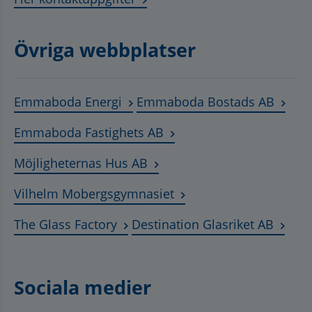
Övriga webbplatser
Länk till annan webbplats, öppnas
Länk t
Emmaboda Energi
Emmaboda Bostads AB
Länk till annan webbplats
Emmaboda Fastighets AB
Länk till annan webbplats, ö
Möjligheternas Hus AB
Länk till annan webbplat
Vilhelm Mobergsgymnasiet
Länk till annan webbplats, öppnas 
Länk t
The Glass Factory
Destination Glasriket AB
Sociala medier