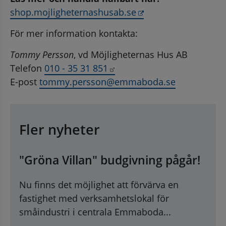
Länk till annan web
shop.mojligheternashusab.se
För mer information kontakta:
Tommy Persson
, vd Möjligheternas Hus AB
Länk till annan webbplats.
Telefon 
010 - 35 31 851
E-post 
tommy.persson@emmaboda.se
Fler nyheter
"Gröna Villan" budgivning pågår!
Nu finns det möjlighet att förvärva en
fastighet med verksamhetslokal för
småindustri i centrala Emmaboda...