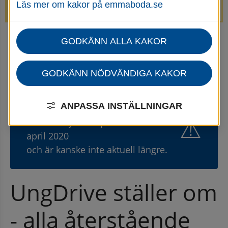
Läs mer om kakor på emmaboda.se
avstängda.
GODKÄNN ALLA KAKOR
Startsida
Kommun & politik
Press- och informationsmaterial
Pressmeddelanden
Pressmeddelanden - arkiv
GODKÄNN NÖDVÄNDIGA KAKOR
ANPASSA INSTÄLLNINGAR
Gammal nyhet
⚠
Den här nyheten publicerades 14
april 2020
och är kanske inte aktuell längre.
UngDrive ställer om 
- alla återstående 