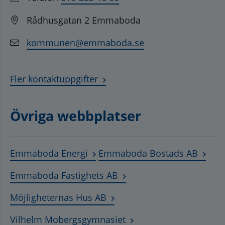
Rådhusgatan 2 Emmaboda
kommunen@emmaboda.se
Fler kontaktuppgifter
Övriga webbplatser
Länk till annan webbplats, öppnas
Länk t
Emmaboda Energi
Emmaboda Bostads AB
Länk till annan webbplats
Emmaboda Fastighets AB
Länk till annan webbplats, ö
Möjligheternas Hus AB
Länk till annan webbplat
Vilhelm Mobergsgymnasiet