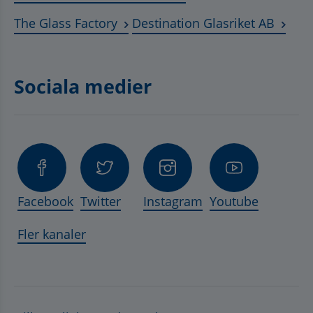
Länk till annan webbplats, öppnas 
Länk t
The Glass Factory
Destination Glasriket AB
Sociala medier
Facebook
Twitter
Instagram
Youtube
Fler kanaler