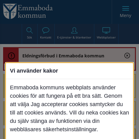
Meny
Sök
Kontakt
E-tjänster & blanketter
Webbplatser
Eldningsförbud i Emmaboda kommun
Vi använder kakor
Trafikstörning med anledning av
Emmaboda kommuns webbplats använder
renoveringen av Bjurbäcksbron
cookies för att fungera på ett bra sätt. Genom
att välja Jag accepterar cookies samtycker du
Tillfälliga avstängningar på Centrumtorget
till att cookies används. Vill du neka cookies kan
v. 25-34
du själv stänga av funktionen via din
webbläsares säkerhetsinställningar.
4 parkeringar vid Järnvägsgatan 32-34 är