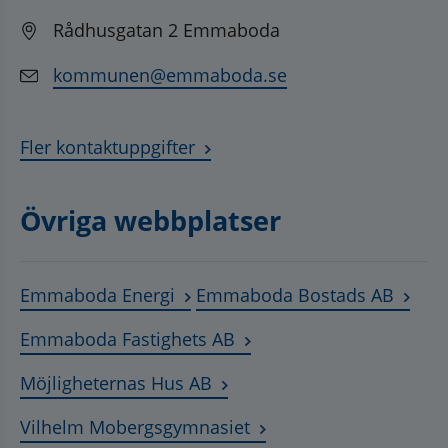
Rådhusgatan 2 Emmaboda
kommunen@emmaboda.se
Fler kontaktuppgifter
Övriga webbplatser
Länk till annan webbplats, öppnas
Länk t
Emmaboda Energi
Emmaboda Bostads AB
Länk till annan webbplats
Emmaboda Fastighets AB
Länk till annan webbplats, ö
Möjligheternas Hus AB
Länk till annan webbplat
Vilhelm Mobergsgymnasiet