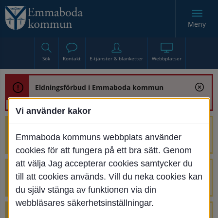
Meny
Sök
Kontakt
E-tjänster & blanketter
Webbplatser
Eldningsförbud i Emmaboda kommun
Vi använder kakor
Trafikstörning med anledning av
Emmaboda kommuns webbplats använder
renoveringen av Bjurbäcksbron
cookies för att fungera på ett bra sätt. Genom
att välja Jag accepterar cookies samtycker du
Tillfälliga avstängningar på Centrumtorget
till att cookies används. Vill du neka cookies kan
v. 25-34
du själv stänga av funktionen via din
webbläsares säkerhetsinställningar.
4 parkeringar vid Järnvägsgatan 32-34 är