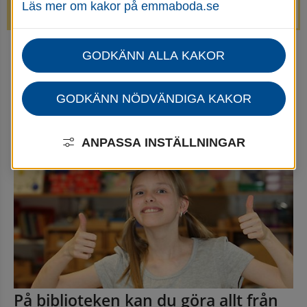
Läs mer om kakor på emmaboda.se
avstängda.
GODKÄNN ALLA KAKOR
Startsida
Uppleva & göra
Göra
Mötesplatser
Bibliotek
GODKÄNN NÖDVÄNDIGA KAKOR
Bibliotek
ANPASSA INSTÄLLNINGAR
På biblioteken kan du göra allt från 