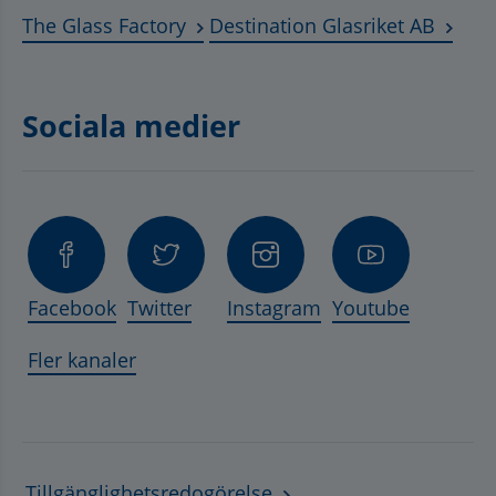
Länk till annan webbplats, öppnas 
Länk t
The Glass Factory
Destination Glasriket AB
Sociala medier
Facebook
Twitter
Instagram
Youtube
Fler kanaler
Tillgänglighetsredogörelse