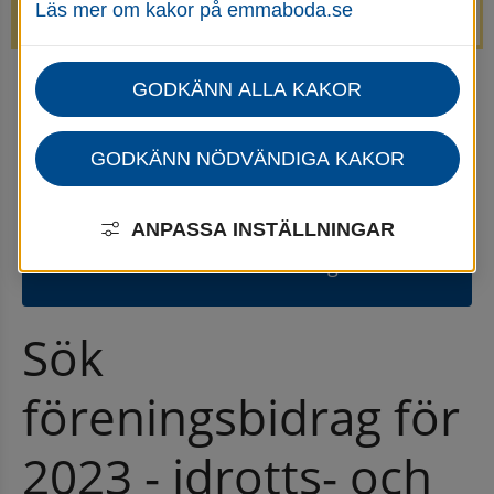
Läs mer om kakor på emmaboda.se
avstängda.
GODKÄNN ALLA KAKOR
Startsida
Uppleva & göra
Nyheter för uppleva och göra
GODKÄNN NÖDVÄNDIGA KAKOR
Gammal nyhet
⚠
Den här nyheten publicerades 13
ANPASSA INSTÄLLNINGAR
februari 2024
och är kanske inte aktuell längre.
Sök 
föreningsbidrag för 
2023 - idrotts- och 