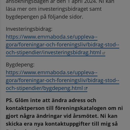
ansökningsdagen är den 1 april 2024. Ni kan 
läsa mer om investeringsbidraget samt 
bygdepengen på följande sidor.
Investeringsbidrag: 
https://www.emmaboda.se/uppleva--
gora/foreningar-och-foreningsliv/bidrag-stod--
Länk till 
och-stipendier/investeringsbidrag.html
Bygdepeng: 
https://www.emmaboda.se/uppleva--
gora/foreningar-och-foreningsliv/bidrag-stod--
Länk till annan w
och-stipendier/bygdepeng.html
PS. Glöm inte att ändra adress och 
kontaktperson till föreningskatalogen om ni 
gjort några ändringar vid årsmötet. Ni kan 
skicka era nya kontaktuppgifter till mig så 