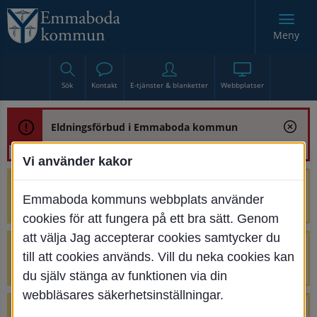
Meny
Sök
Kontakt
E-tjänster & blanketter
Webbplatser
Eldningsförbud i Emmaboda kommun
Vi använder kakor
Trafikstörning med anledning av
Emmaboda kommuns webbplats använder
renoveringen av Bjurbäcksbron
cookies för att fungera på ett bra sätt. Genom
att välja Jag accepterar cookies samtycker du
Tillfälliga avstängningar på Centrumtorget
till att cookies används. Vill du neka cookies kan
v. 25-34
du själv stänga av funktionen via din
webbläsares säkerhetsinställningar.
4 parkeringar vid Järnvägsgatan 32-34 är