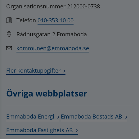
Organisationsnummer 212000-0738
Telefon
010-353 10 00
Rådhusgatan 2 Emmaboda
kommunen@emmaboda.se
Fler kontaktuppgifter
Övriga webbplatser
Länk till annan webbplats, öppnas
Länk t
Emmaboda Energi
Emmaboda Bostads AB
Länk till annan webbplats
Emmaboda Fastighets AB