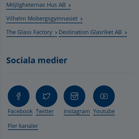
Länk till annan webbplats, ö
Möjligheternas Hus AB
Länk till annan webbplat
Vilhelm Mobergsgymnasiet
Länk till annan webbplats, öppnas 
Länk t
The Glass Factory
Destination Glasriket AB
Sociala medier
Facebook
Twitter
Instagram
Youtube
Fler kanaler