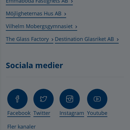
Länk till annan webbplats
Emmaboda Fastighets AB
Länk till annan webbplats, ö
Möjligheternas Hus AB
Länk till annan webbplat
Vilhelm Mobergsgymnasiet
Länk till annan webbplats, öppnas 
Länk t
The Glass Factory
Destination Glasriket AB
Sociala medier
Facebook
Twitter
Instagram
Youtube
Fler kanaler