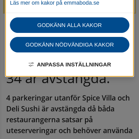
Läs mer om kakor på emmaboda.se
avstängda.
GODKÄNN ALLA KAKOR
Startsida
Informationsmeddelanden
4 parkeringar vid 
GODKÄNN NÖDVÄNDIGA KAKOR
Järnvägsgatan 32-
ANPASSA INSTÄLLNINGAR
34 är avstängda.
4 parkeringar utanför Spice Villa och 
Deli Sushi är avstängda då båda 
restaurangerna satsar på 
uteserveringar och behöver använda 