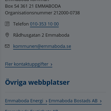
Box 54 361 21 EMMABODA
Organisationsnummer 212000-0738
Telefon
010-353 10 00
Rådhusgatan 2 Emmaboda
kommunen@emmaboda.se
Fler kontaktuppgifter
Övriga webbplatser
Länk till annan webbplats, öppnas
Länk t
Emmaboda Energi
Emmaboda Bostads AB