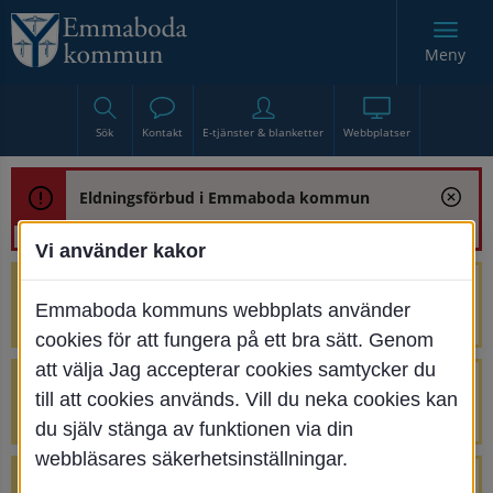
Meny
Sök
Kontakt
E-tjänster & blanketter
Webbplatser
Eldningsförbud i Emmaboda kommun
Vi använder kakor
Trafikstörning med anledning av
Emmaboda kommuns webbplats använder
renoveringen av Bjurbäcksbron
cookies för att fungera på ett bra sätt. Genom
att välja Jag accepterar cookies samtycker du
Tillfälliga avstängningar på Centrumtorget
till att cookies används. Vill du neka cookies kan
v. 25-34
du själv stänga av funktionen via din
webbläsares säkerhetsinställningar.
4 parkeringar vid Järnvägsgatan 32-34 är