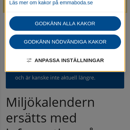
Läs mer om kakor på emmaboda.se
avstängda.
GODKÄNN ALLA KAKOR
Startsida
Kommun & politik
Press- och informationsmaterial
Pressmeddelanden
GODKÄNN NÖDVÄNDIGA KAKOR
Gammal nyhet
⚠
ANPASSA INSTÄLLNINGAR
Den här nyheten publicerades 17
november 2021
och är kanske inte aktuell längre.
Miljökalendern 
ersätts med 