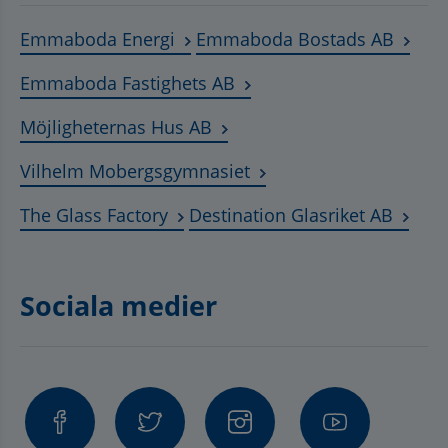
Länk till annan webbplats, öppnas
Länk t
Emmaboda Energi
Emmaboda Bostads AB
Länk till annan webbplats
Emmaboda Fastighets AB
Länk till annan webbplats, ö
Möjligheternas Hus AB
Länk till annan webbplat
Vilhelm Mobergsgymnasiet
Länk till annan webbplats, öppnas 
Länk t
The Glass Factory
Destination Glasriket AB
Sociala medier