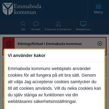
Meny
Sök
Kontakt
E-tjänster & blanketter
Webbplatser
Eldningsförbud i Emmaboda kommun
Vi använder kakor
Trafikstörning med anledning av
Emmaboda kommuns webbplats använder
renoveringen av Bjurbäcksbron
cookies för att fungera på ett bra sätt. Genom
att välja Jag accepterar cookies samtycker du
Tillfälliga avstängningar på Centrumtorget
till att cookies används. Vill du neka cookies kan
v. 25-34
du själv stänga av funktionen via din
webbläsares säkerhetsinställningar.
4 parkeringar vid Järnvägsgatan 32-34 är