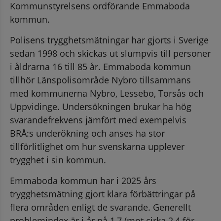
Kommunstyrelsens ordförande Emmaboda 
kommun.
Polisens trygghetsmätningar har gjorts i Sverige 
sedan 1998 och skickas ut slumpvis till personer 
i åldrarna 16 till 85 år. Emmaboda kommun 
tillhör Länspolisområde Nybro tillsammans 
med kommunerna Nybro, Lessebo, Torsås och 
Uppvidinge. Undersökningen brukar ha hög 
svarandefrekvens jämfört med exempelvis 
BRÅ:s underökning och anses ha stor 
tillförlitlighet om hur svenskarna upplever 
trygghet i sin kommun.
Emmaboda kommun har i 2025 års 
trygghetsmätning gjort klara förbättringar på 
flera områden enligt de svarande. Generellt 
problemindex är i år på 1,7 (mot cirka 2,4 för 