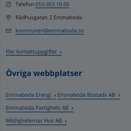
Telefon
010-353 10 00
Rådhusgatan 2 Emmaboda
kommunen@emmaboda.se
Fler kontaktuppgifter
Övriga webbplatser
Länk till annan webbplats, öppnas
Länk t
Emmaboda Energi
Emmaboda Bostads AB
Länk till annan webbplats
Emmaboda Fastighets AB
Länk till annan webbplats, ö
Möjligheternas Hus AB