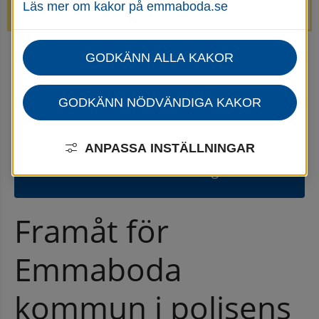
Läs mer om kakor på emmaboda.se
avstängda.
GODKÄNN ALLA KAKOR
Startsida
Nyheter Övergripande
GODKÄNN NÖDVÄNDIGA KAKOR
Gammal nyhet
⚠
Den här nyheten publicerades 24
ANPASSA INSTÄLLNINGAR
november 2025
och är kanske inte aktuell längre.
Framåt för 
Emmaboda 
kommun i polisens 