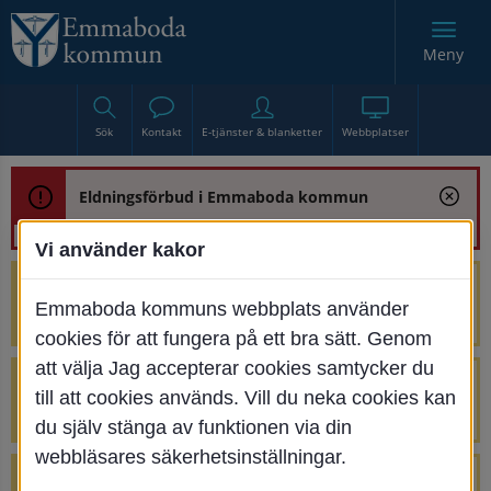
Meny
Sök
Kontakt
E-tjänster & blanketter
Webbplatser
Eldningsförbud i Emmaboda kommun
Vi använder kakor
Trafikstörning med anledning av
Emmaboda kommuns webbplats använder
renoveringen av Bjurbäcksbron
cookies för att fungera på ett bra sätt. Genom
att välja Jag accepterar cookies samtycker du
Tillfälliga avstängningar på Centrumtorget
till att cookies används. Vill du neka cookies kan
v. 25-34
du själv stänga av funktionen via din
webbläsares säkerhetsinställningar.
4 parkeringar vid Järnvägsgatan 32-34 är