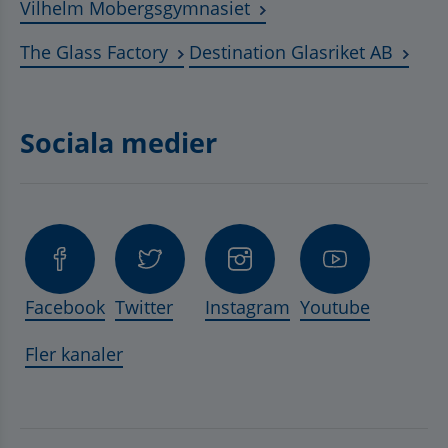
Länk till annan webbplat
Vilhelm Mobergsgymnasiet
Länk till annan webbplats, öppnas 
Länk t
The Glass Factory
Destination Glasriket AB
Sociala medier
Facebook
Twitter
Instagram
Youtube
Fler kanaler