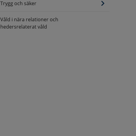
Trygg och säker
Våld i nära relationer och
hedersrelaterat våld
s, öppnas i nytt fönster.