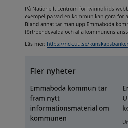
På Nationellt centrum för kvinnofrids webbp
exempel på vad en kommun kan göra för at
Bland annat tar man upp Emmaboda kommun
förtroendevalda och alla kommunens anstä
Läs mer: 
https://nck.uu.se/kunskapsbank
Fler nyheter
Emmaboda kommun tar
E
fram nytt
U
informationsmaterial om
k
kommunen
Un