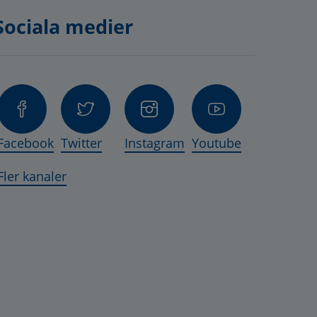
Sociala medier
nas i nytt fönster.
, öppnas i nytt fönster.
ts, öppnas i nytt fönster.
Facebook
Twitter
Instagram
Youtube
 öppnas i nytt fönster.
Fler kanaler
lats, öppnas i nytt fönster.
as i nytt fönster.
s, öppnas i nytt fönster.