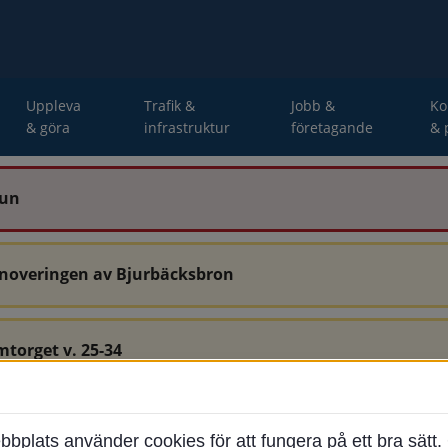
Uppleva
Trafik &
Jobb &
K
& göra
infrastruktur
företagande
& 
mun
enoveringen av Bjurbäcksbron
mtorget v. 25-34
-34 är avstängda.
ats använder cookies för att fungera på ett bra sätt. 