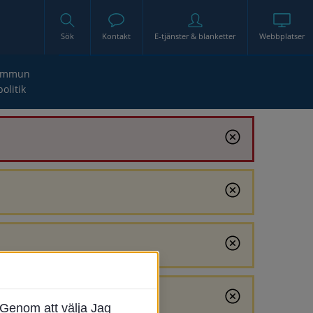
Sök
Kontakt
E-tjänster & blanketter
Webbplatser
ommun
politik
Genom att välja Jag