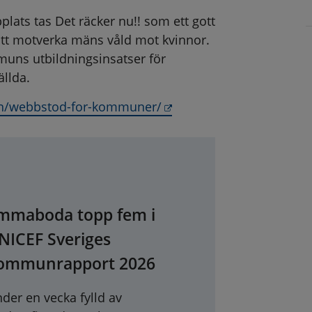
lats tas Det räcker nu!! som ett gott 
t motverka mäns våld mot kvinnor. 
s utbildningsinsatser för 
llda.
Länk till annan webbplat
en/webbstod-for-kommuner/
mmaboda topp fem i
NICEF Sveriges
ommunrapport 2026
der en vecka fylld av