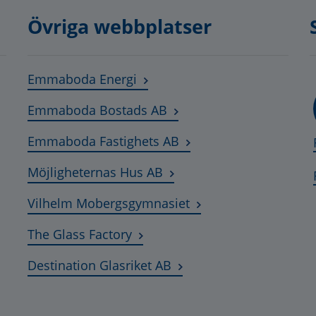
Övriga webbplatser
Länk till annan webbplats, öpp
Emmaboda Energi
Länk till annan webbplats
Emmaboda Bostads AB
Länk till annan webbpla
Emmaboda Fastighets AB
Länk till annan webbplats,
Möjligheternas Hus AB
Länk till annan webbp
Vilhelm Mobergsgymnasiet
Länk till annan webbplats, öppn
The Glass Factory
Länk till annan webbplat
Destination Glasriket AB