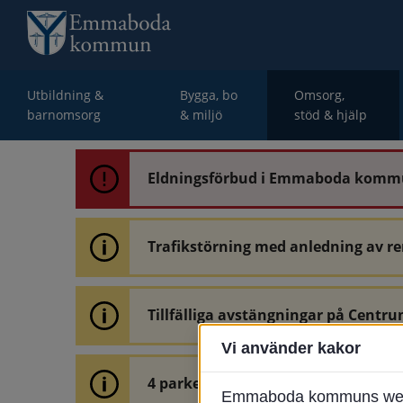
Utbildning &
Bygga, bo
Omsorg,
barnomsorg
& miljö
stöd & hjälp
Eldningsförbud i Emmaboda kom
Trafikstörning med anledning av r
Tillfälliga avstängningar på Centru
Vi använder kakor
4 parkeringar vid Järnvägsgatan 32
Emmaboda kommuns webbpl