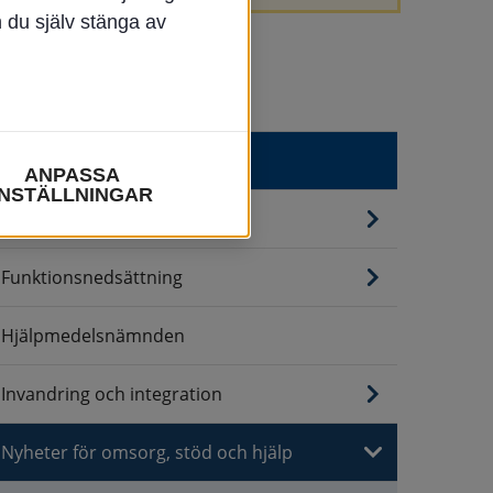
n du själv stänga av
Omsorg, stöd & hjälp
ANPASSA
INSTÄLLNINGAR
Ekonomi
Funktionsnedsättning
Hjälpmedelsnämnden
Invandring och integration
Nyheter för omsorg, stöd och hjälp