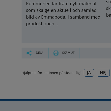
st
Kommunen tar fram nytt material
sk
som ska ge en aktuell och samlad
ba
bild av Emmaboda. I samband med
produktionen...
DELA
SKRIV UT
JA
NEJ
Hjälpte informationen på sidan dig?