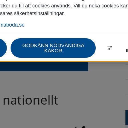
ker du till att cookies används. Vill du neka cookies ka
sares säkerhetsinställningar.
rg, stöd och hjälp
Nyhetsarkiv för omsorg, stöd och hjälp
mmaboda.se
GODKÄNN NÖDVÄNDIGA
⚠
KAKOR
ember 2021
ationellt