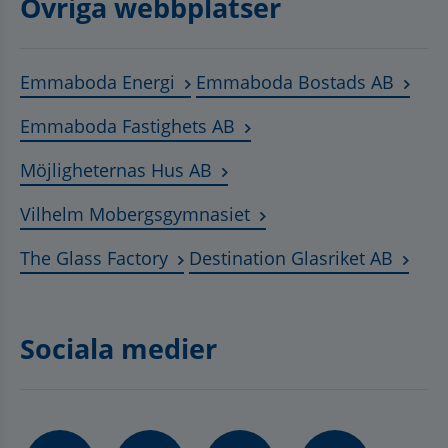
Övriga webbplatser
Länk till annan webbplats, öppnas
Länk t
Emmaboda Energi
Emmaboda Bostads AB
Länk till annan webbplats
Emmaboda Fastighets AB
Länk till annan webbplats, ö
Möjligheternas Hus AB
Länk till annan webbplat
Vilhelm Mobergsgymnasiet
Länk till annan webbplats, öppnas 
Länk t
The Glass Factory
Destination Glasriket AB
Sociala medier