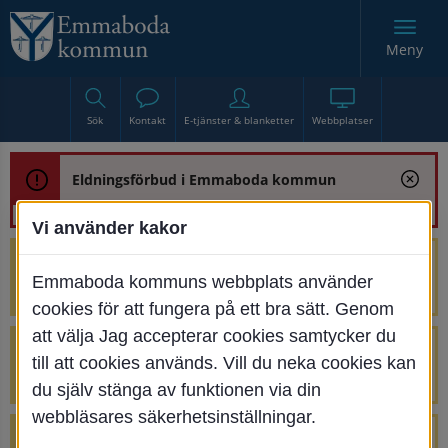
Meny
Sök
Kontakt
E-tjänster & blanketter
Webbplatser
Eldningsförbud i Emmaboda kommun
Vi använder kakor
Trafikstörning med anledning av
Emmaboda kommuns webbplats använder
renoveringen av Bjurbäcksbron
cookies för att fungera på ett bra sätt. Genom
att välja Jag accepterar cookies samtycker du
Tillfälliga avstängningar på Centrumtorget
till att cookies används. Vill du neka cookies kan
v. 25-34
du själv stänga av funktionen via din
webbläsares säkerhetsinställningar.
4 parkeringar vid Järnvägsgatan 32-34 är