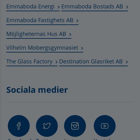
Länk till annan webbplats, öppnas
Länk t
Emmaboda Energi
Emmaboda Bostads AB
Länk till annan webbplats
Emmaboda Fastighets AB
Länk till annan webbplats, ö
Möjligheternas Hus AB
Länk till annan webbplat
Vilhelm Mobergsgymnasiet
Länk till annan webbplats, öppnas 
Länk t
The Glass Factory
Destination Glasriket AB
Sociala medier