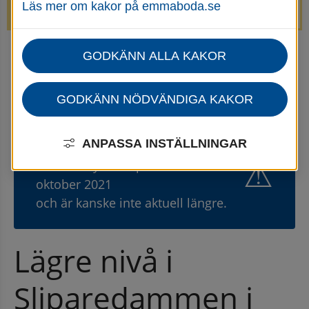
Läs mer om kakor på emmaboda.se
avstängda.
GODKÄNN ALLA KAKOR
Startsida
Kommun & politik
Nyheter för kommun och politik
Nyhetsarkiv för kommun och politik
GODKÄNN NÖDVÄNDIGA KAKOR
ANPASSA INSTÄLLNINGAR
Gammal nyhet
⚠
Den här nyheten publicerades 1
oktober 2021
och är kanske inte aktuell längre.
Lägre nivå i 
Sliparedammen i 