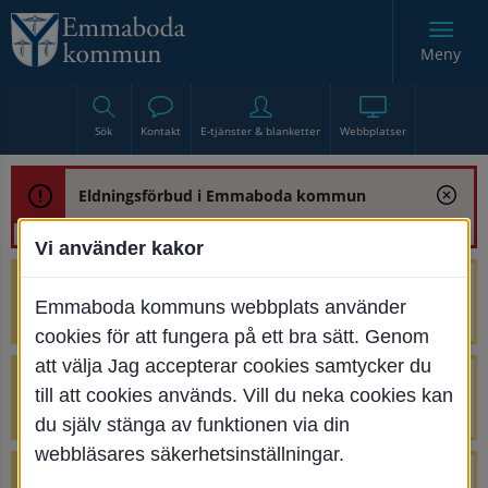
Meny
Sök
Kontakt
E-tjänster & blanketter
Webbplatser
Eldningsförbud i Emmaboda kommun
Vi använder kakor
Trafikstörning med anledning av
Emmaboda kommuns webbplats använder
renoveringen av Bjurbäcksbron
cookies för att fungera på ett bra sätt. Genom
att välja Jag accepterar cookies samtycker du
Tillfälliga avstängningar på Centrumtorget
till att cookies används. Vill du neka cookies kan
v. 25-34
du själv stänga av funktionen via din
webbläsares säkerhetsinställningar.
4 parkeringar vid Järnvägsgatan 32-34 är