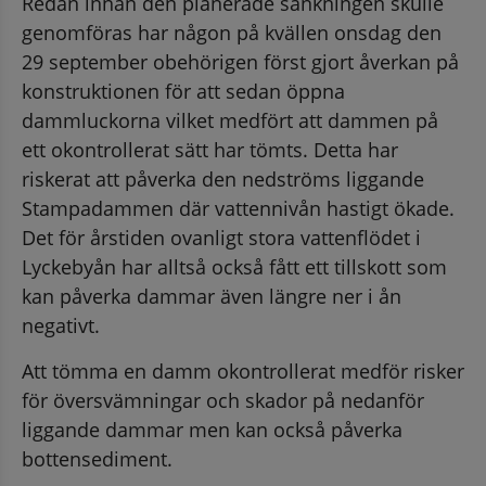
Redan innan den planerade sänkningen skulle 
genomföras har någon på kvällen onsdag den 
29 september obehörigen först gjort åverkan på 
konstruktionen för att sedan öppna 
dammluckorna vilket medfört att dammen på 
ett okontrollerat sätt har tömts. Detta har 
riskerat att påverka den nedströms liggande 
Stampadammen där vattennivån hastigt ökade. 
Det för årstiden ovanligt stora vattenflödet i 
Lyckebyån har alltså också fått ett tillskott som 
kan påverka dammar även längre ner i ån 
negativt.
Att tömma en damm okontrollerat medför risker 
för översvämningar och skador på nedanför 
liggande dammar men kan också påverka 
bottensediment.