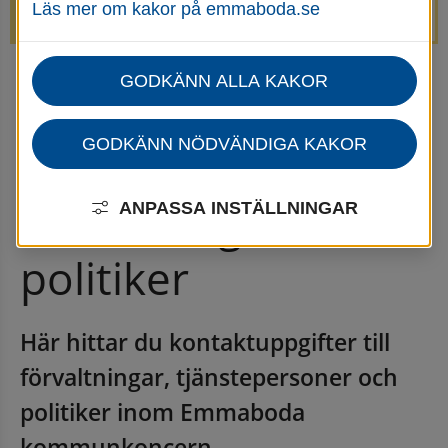
Läs mer om kakor på emmaboda.se
avstängda.
GODKÄNN ALLA KAKOR
Startsida
Kontakta oss
Kontakta förvaltningar och politiker
GODKÄNN NÖDVÄNDIGA KAKOR
Kontakta 
förvaltningar och 
ANPASSA INSTÄLLNINGAR
politiker
Här hittar du kontaktuppgifter till 
förvaltningar, tjänstepersoner och 
politiker inom Emmaboda 
 webbplats, öppnas i nytt fönster.
kommunkoncern.