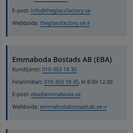
E-post: 
info@theglassfactory.se
Länk till annan w
Webbsida: 
theglassfactory.se
Emmaboda Bostads AB (EBA)
Kundtjänst: 
010-353 18 30
Felanmälan: 
010-353 18 35
, kl 8.00-12.00
E-post: 
eba@emmaboda.se
Länk till 
Webbsida: 
emmabodabostadsab.se