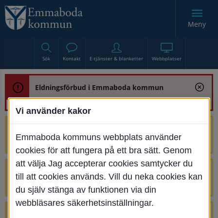
Meny
Sök
Kontakt
E-tjänster & blanketter
Webbplatser
Eldningsförbud i Emmaboda kommun
Vi använder kakor
Trafikstörning med anledning av
Emmaboda kommuns webbplats använder
renoveringen av Bjurbäcksbron
cookies för att fungera på ett bra sätt. Genom
att välja Jag accepterar cookies samtycker du
Tillfälliga avstängningar på Centrumtorget
till att cookies används. Vill du neka cookies kan
v. 25-34
du själv stänga av funktionen via din
webbläsares säkerhetsinställningar.
4 parkeringar vid Järnvägsgatan 32-34 är