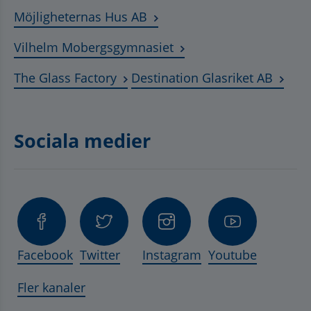
Länk till annan webbplats, ö
Möjligheternas Hus AB
Länk till annan webbplat
Vilhelm Mobergsgymnasiet
Länk till annan webbplats, öppnas 
Länk t
The Glass Factory
Destination Glasriket AB
Sociala medier
Facebook
Twitter
Instagram
Youtube
Fler kanaler