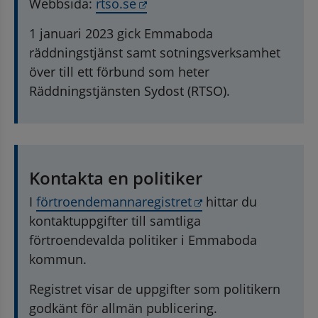
Länk till annan webbplats, öp
Webbsida: 
rtso.se
1 januari 2023 gick Emmaboda 
räddningstjänst samt sotningsverksamhet 
över till ett förbund som heter 
Räddningstjänsten Sydost (RTSO).
Kontakta en politiker
Länk till annan web
I 
förtroendemannaregistret
 hittar du 
kontaktuppgifter till samtliga 
förtroendevalda politiker i Emmaboda 
kommun.
Registret visar de uppgifter som politikern 
godkänt för allmän publicering.