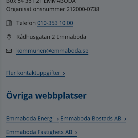
Box 54 361 21 EMMABODA
Organisationsnummer 212000-0738
Telefon
010-353 10 00
Rådhusgatan 2 Emmaboda
kommunen@emmaboda.se
Fler kontaktuppgifter
Övriga webbplatser
Länk till annan webbplats, öppnas
Länk t
Emmaboda Energi
Emmaboda Bostads AB
Länk till annan webbplats
Emmaboda Fastighets AB