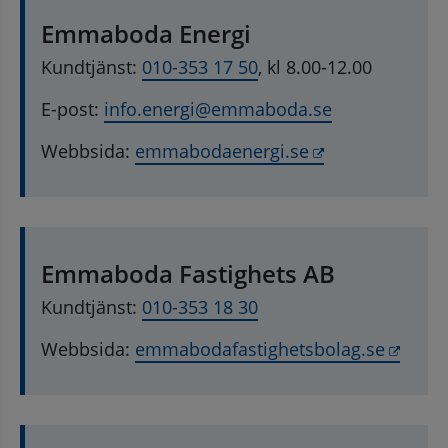
Emmaboda Energi
Kundtjänst: 
010-353 17 50
, kl 8.00-12.00
E-post: 
info.energi@emmaboda.se
Länk till annan
Webbsida: 
emmabodaenergi.se
Emmaboda Fastighets AB
Kundtjänst: 
010-353 18 30
Länk 
Webbsida: 
emmabodafastighetsbolag.se