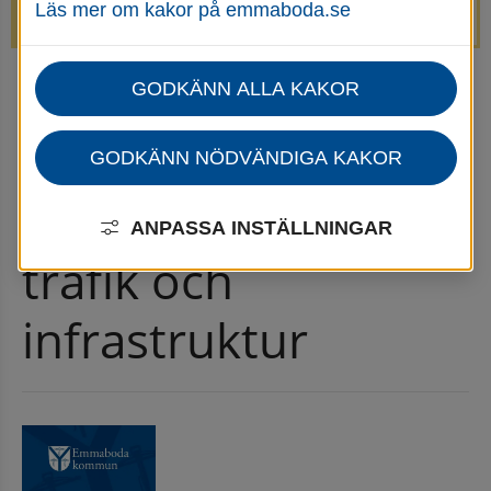
Läs mer om kakor på emmaboda.se
avstängda.
GODKÄNN ALLA KAKOR
Startsida
Trafik & infrastruktur
Nyheter för trafik och infrastruktur
Nyhetsarkiv för trafik och infrastruktur
GODKÄNN NÖDVÄNDIGA KAKOR
Nyhetsarkiv för 
ANPASSA INSTÄLLNINGAR
trafik och 
infrastruktur