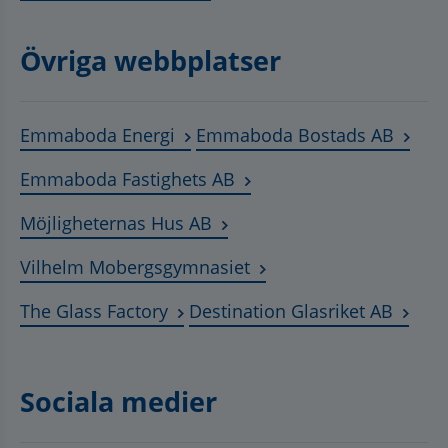
Övriga webbplatser
Länk till annan webbplats, öppnas
Länk t
Emmaboda Energi
Emmaboda Bostads AB
Länk till annan webbplats
Emmaboda Fastighets AB
Länk till annan webbplats, ö
Möjligheternas Hus AB
Länk till annan webbplat
Vilhelm Mobergsgymnasiet
Länk till annan webbplats, öppnas 
Länk t
The Glass Factory
Destination Glasriket AB
Sociala medier