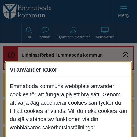
Meny
Sök
Kontakt
E-tjänster & blanketter
Webbplatser
Eldningsförbud i Emmaboda kommun
Vi använder kakor
Trafikstörning med anledning av
Emmaboda kommuns webbplats använder
renoveringen av Bjurbäcksbron
cookies för att fungera på ett bra sätt. Genom
att välja Jag accepterar cookies samtycker du
Tillfälliga avstängningar på Centrumtorget
till att cookies används. Vill du neka cookies kan
v. 25-34
du själv stänga av funktionen via din
webbläsares säkerhetsinställningar.
4 parkeringar vid Järnvägsgatan 32-34 är