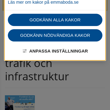
Läs mer om kakor på emmaboda.se
avstängda.
GODKÄNN ALLA KAKOR
Startsida
Trafik & infrastruktur
Nyheter för trafik och infrastruktur
Nyhetsarkiv för trafik och infrastruktur
GODKÄNN NÖDVÄNDIGA KAKOR
Nyhetsarkiv för 
ANPASSA INSTÄLLNINGAR
trafik och 
infrastruktur