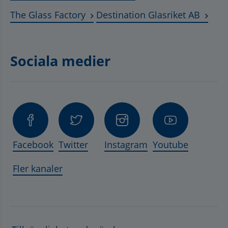
Länk till annan webbplats, öppnas 
Länk t
The Glass Factory
Destination Glasriket AB
Sociala medier
Facebook
Twitter
Instagram
Youtube
Fler kanaler