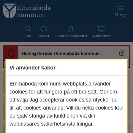
Meny
Sök
Kontakt
E-tjänster & blanketter
Webbplatser
Eldningsförbud i Emmaboda kommun
Vi använder kakor
Trafikstörning med anledning av
Emmaboda kommuns webbplats använder
renoveringen av Bjurbäcksbron
cookies för att fungera på ett bra sätt. Genom
att välja Jag accepterar cookies samtycker du
Tillfälliga avstängningar på Centrumtorget
till att cookies används. Vill du neka cookies kan
v. 25-34
du själv stänga av funktionen via din
webbläsares säkerhetsinställningar.
4 parkeringar vid Järnvägsgatan 32-34 är