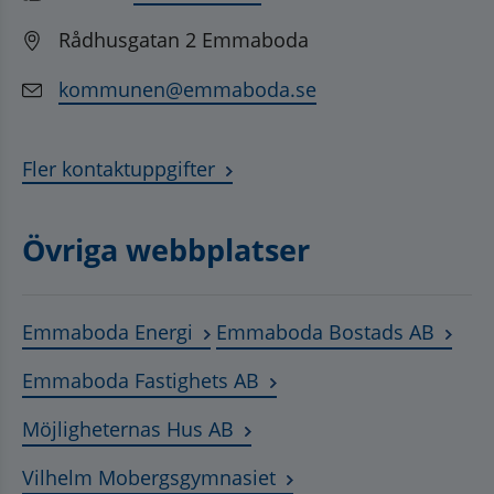
Rådhusgatan 2 Emmaboda
kommunen@emmaboda.se
Fler kontaktuppgifter
Övriga webbplatser
Länk till annan webbplats, öppnas
Länk t
Emmaboda Energi
Emmaboda Bostads AB
Länk till annan webbplats
Emmaboda Fastighets AB
Länk till annan webbplats, ö
Möjligheternas Hus AB
Länk till annan webbplat
Vilhelm Mobergsgymnasiet