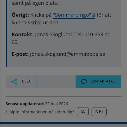
samt på egen plats.
, 108.7 kB, öp
Övrigt:
 Klicka på 
"Sommarbingo"
 för att 
kunna skriva ut den.
Kontakt:
 Jonas Skoglund. Tel: 010-353 11 
60.
E-post:
 jonas.skoglund@emmaboda.se
DELA
KONTAKTA OSS
Senast uppdaterad:
29 maj 2026
JA
NEJ
Hjälpte informationen på sidan dig?