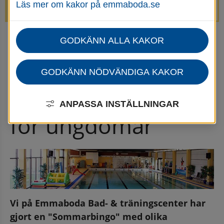
Läs mer om kakor på emmaboda.se
avstängda.
GODKÄNN ALLA KAKOR
Startsida
Uppleva & göra
Göra
Organiserade lovaktiviteter i Emmaboda kommun
Lovprogram
GODKÄNN NÖDVÄNDIGA KAKOR
Sommarutmaning 
ANPASSA INSTÄLLNINGAR
för ungdomar
Vi på Emmaboda Bad- & träningscenter har 
gjort en "Sommarbingo" med olika 