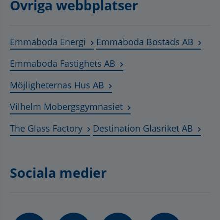
Övriga webbplatser
Länk till annan webbplats, öppnas
Länk t
Emmaboda Energi
Emmaboda Bostads AB
Länk till annan webbplats
Emmaboda Fastighets AB
Länk till annan webbplats, ö
Möjligheternas Hus AB
Länk till annan webbplat
Vilhelm Mobergsgymnasiet
Länk till annan webbplats, öppnas 
Länk t
The Glass Factory
Destination Glasriket AB
Sociala medier