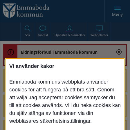
Meny
Sök
Kontakt
E-tjänster & blanketter
Webbplatser
Eldningsförbud i Emmaboda kommun
Vi använder kakor
Trafikstörning med anledning av
Emmaboda kommuns webbplats använder
renoveringen av Bjurbäcksbron
cookies för att fungera på ett bra sätt. Genom
att välja Jag accepterar cookies samtycker du
Tillfälliga avstängningar på Centrumtorget
till att cookies används. Vill du neka cookies kan
v. 25-34
du själv stänga av funktionen via din
webbläsares säkerhetsinställningar.
4 parkeringar vid Järnvägsgatan 32-34 är