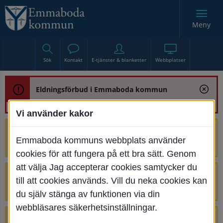
Meny
Sök
Kontakt
E-tjänster & blanketter
Webbplatser
Eldningsförbud i Emmaboda kommun
Vi använder kakor
Trafikstörning med anledning av
Emmaboda kommuns webbplats använder
renoveringen av Bjurbäcksbron
cookies för att fungera på ett bra sätt. Genom
att välja Jag accepterar cookies samtycker du
Tillfälliga avstängningar på Centrumtorget
till att cookies används. Vill du neka cookies kan
v. 25-34
du själv stänga av funktionen via din
webbläsares säkerhetsinställningar.
4 parkeringar vid Järnvägsgatan 32-34 är