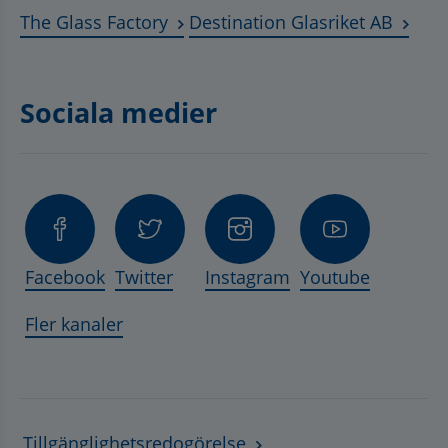
Länk till annan webbplats, öppnas 
Länk t
The Glass Factory
Destination Glasriket AB
Sociala medier
Facebook
Twitter
Instagram
Youtube
Fler kanaler
Tillgänglighetsredogörelse