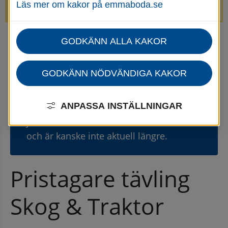
Läs mer om kakor på emmaboda.se
avstängda.
GODKÄNN ALLA KAKOR
Startsida
Uppleva & göra
Nyheter för uppleva och göra
Nyhetsarkiv för uppleva och göra
GODKÄNN NÖDVÄNDIGA KAKOR
Gammal nyhet
⚠
ANPASSA INSTÄLLNINGAR
Den här nyheten publicerades 8
juni 2022
och är kanske inte aktuell längre.
Pristagare tävling 
Skog & Traktor