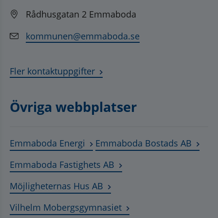
Rådhusgatan 2 Emmaboda
kommunen@emmaboda.se
Fler kontaktuppgifter
Övriga webbplatser
Länk till annan webbplats, öppnas
Länk t
Emmaboda Energi
Emmaboda Bostads AB
Länk till annan webbplats
Emmaboda Fastighets AB
Länk till annan webbplats, ö
Möjligheternas Hus AB
Länk till annan webbplat
Vilhelm Mobergsgymnasiet