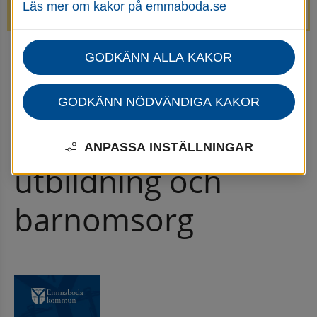
Läs mer om kakor på emmaboda.se
avstängda.
GODKÄNN ALLA KAKOR
Startsida
Utbildning & barnomsorg
Nyheter för utbildning och barnomsorg
Nyhetsarkiv för utbildning och barnomsorg
GODKÄNN NÖDVÄNDIGA KAKOR
Nyhetsarkiv för 
ANPASSA INSTÄLLNINGAR
utbildning och 
barnomsorg