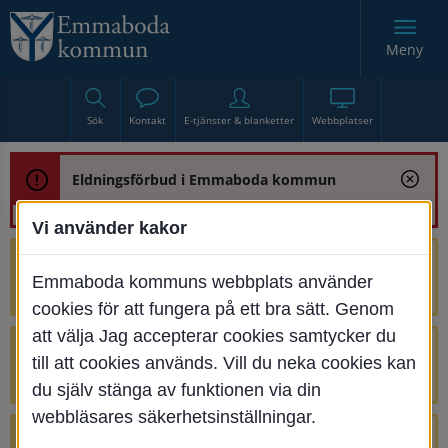
Meny
Sök
Kontakt
E-tjänster & blanketter
Webbplatser
Eldningsförbud i Emmaboda kommun
Vi använder kakor
Trafikstörning med anledning av
Emmaboda kommuns webbplats använder
renoveringen av Bjurbäcksbron
cookies för att fungera på ett bra sätt. Genom
att välja Jag accepterar cookies samtycker du
Tillfälliga avstängningar på Centrumtorget
till att cookies används. Vill du neka cookies kan
v. 25-34
du själv stänga av funktionen via din
webbläsares säkerhetsinställningar.
4 parkeringar vid Järnvägsgatan 32-34 är