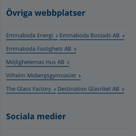
Övriga webbplatser
Länk till annan webbplats, öppnas
Länk t
Emmaboda Energi
Emmaboda Bostads AB
Länk till annan webbplats
Emmaboda Fastighets AB
Länk till annan webbplats, ö
Möjligheternas Hus AB
Länk till annan webbplat
Vilhelm Mobergsgymnasiet
Länk till annan webbplats, öppnas 
Länk t
The Glass Factory
Destination Glasriket AB
Sociala medier