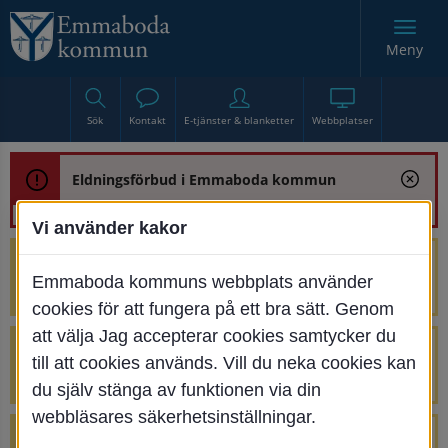
Meny
Sök
Kontakt
E-tjänster & blanketter
Webbplatser
Eldningsförbud i Emmaboda kommun
Vi använder kakor
Trafikstörning med anledning av
Emmaboda kommuns webbplats använder
renoveringen av Bjurbäcksbron
cookies för att fungera på ett bra sätt. Genom
att välja Jag accepterar cookies samtycker du
Tillfälliga avstängningar på Centrumtorget
till att cookies används. Vill du neka cookies kan
v. 25-34
du själv stänga av funktionen via din
webbläsares säkerhetsinställningar.
4 parkeringar vid Järnvägsgatan 32-34 är