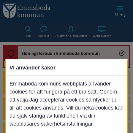
Meny
Sök
Kontakt
E-tjänster & blanketter
Webbplatser
Eldningsförbud i Emmaboda kommun
Vi använder kakor
Trafikstörning med anledning av
Emmaboda kommuns webbplats använder
renoveringen av Bjurbäcksbron
cookies för att fungera på ett bra sätt. Genom
att välja Jag accepterar cookies samtycker du
Tillfälliga avstängningar på Centrumtorget
till att cookies används. Vill du neka cookies kan
v. 25-34
du själv stänga av funktionen via din
webbläsares säkerhetsinställningar.
4 parkeringar vid Järnvägsgatan 32-34 är