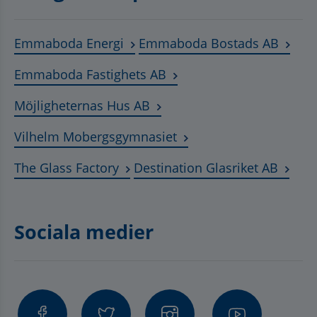
Länk till annan webbplats, öppnas
Länk t
Emmaboda Energi
Emmaboda Bostads AB
Länk till annan webbplats
Emmaboda Fastighets AB
Länk till annan webbplats, ö
Möjligheternas Hus AB
Länk till annan webbplat
Vilhelm Mobergsgymnasiet
Länk till annan webbplats, öppnas 
Länk t
The Glass Factory
Destination Glasriket AB
Sociala medier