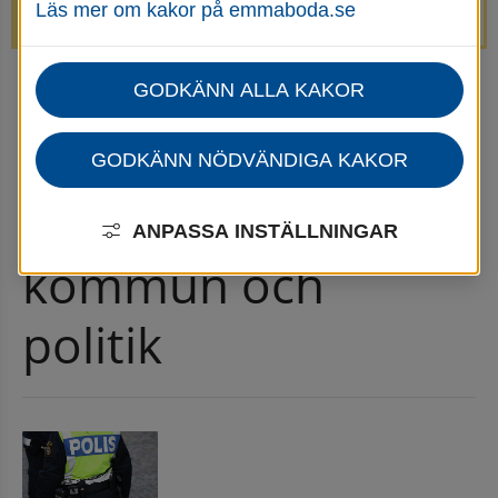
Läs mer om kakor på emmaboda.se
avstängda.
GODKÄNN ALLA KAKOR
Startsida
Kommun & politik
Nyheter för kommun och politik
Nyhetsarkiv för kommun och politik
GODKÄNN NÖDVÄNDIGA KAKOR
Nyhetsarkiv för 
ANPASSA INSTÄLLNINGAR
kommun och 
politik